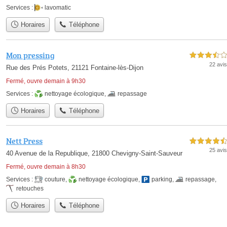
Services :
lavomatic
Horaires
Téléphone
Mon pressing
3,5 étoiles sur 5
22 avis
Rue des Prés Potets, 21121 Fontaine-lès-Dijon
Fermé, ouvre demain à 9h30
Services :
nettoyage écologique
,
repassage
Horaires
Téléphone
Nett Press
4,5 étoiles sur 5
25 avis
40 Avenue de la Republique, 21800 Chevigny-Saint-Sauveur
Fermé, ouvre demain à 8h30
Services :
couture
,
nettoyage écologique
,
parking
,
repassage
,
retouches
Horaires
Téléphone