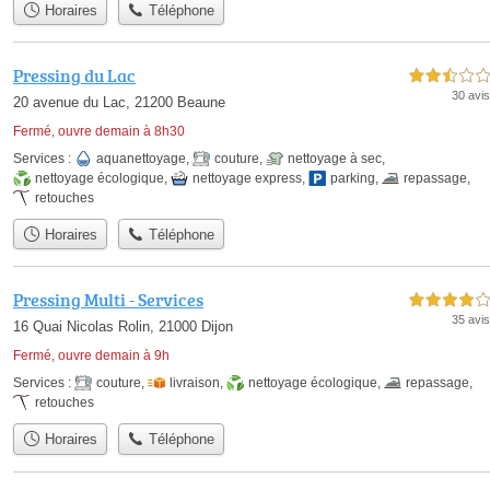
Horaires
Téléphone
Pressing du Lac
2,5 étoiles sur 5
30 avis
20 avenue du Lac, 21200 Beaune
Fermé, ouvre demain à 8h30
Services :
aquanettoyage
,
couture
,
nettoyage à sec
,
nettoyage écologique
,
nettoyage express
,
parking
,
repassage
,
retouches
Horaires
Téléphone
Pressing Multi - Services
4,0 étoiles sur 5
35 avis
16 Quai Nicolas Rolin, 21000 Dijon
Fermé, ouvre demain à 9h
Services :
couture
,
livraison
,
nettoyage écologique
,
repassage
,
retouches
Horaires
Téléphone