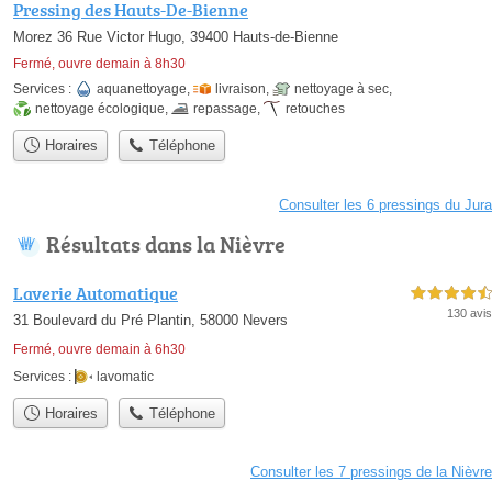
Pressing des Hauts-De-Bienne
Morez 36 Rue Victor Hugo, 39400 Hauts-de-Bienne
Fermé, ouvre demain à 8h30
Services :
aquanettoyage
,
livraison
,
nettoyage à sec
,
nettoyage écologique
,
repassage
,
retouches
Horaires
Téléphone
Consulter les 6 pressings du Jura
Résultats dans la Nièvre
Laverie Automatique
4,5 étoiles sur 5
130 avis
31 Boulevard du Pré Plantin, 58000 Nevers
Fermé, ouvre demain à 6h30
Services :
lavomatic
Horaires
Téléphone
Consulter les 7 pressings de la Nièvre