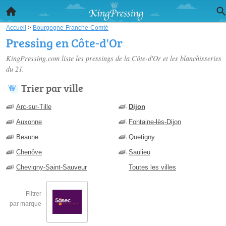
Accueil
>
Bourgogne-Franche-Comté
Pressing en Côte-d'Or
KingPressing.com liste les
pressings de la Côte-d'Or
et les blanchisseries
du 21.
Trier par ville
Arc-sur-Tille
Dijon
Auxonne
Fontaine-lès-Dijon
Beaune
Quetigny
Chenôve
Saulieu
Chevigny-Saint-Sauveur
Toutes les villes
Filtrer
par marque