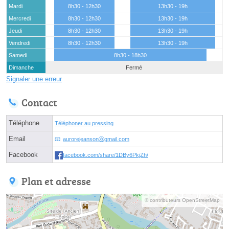
Mardi
8h30 - 12h30
13h30 - 19h
Mercredi
8h30 - 12h30
13h30 - 19h
Jeudi
8h30 - 12h30
13h30 - 19h
Vendredi
8h30 - 12h30
13h30 - 19h
Samedi
8h30 - 18h30
Dimanche
Fermé
Signaler une erreur
Contact
Téléphone
Téléphoner au pressing
Email
aurorejeansonⓐgmail.com
Facebook
facebook.com/share/1DBy6PkjZh/
Plan et adresse
© contributeurs OpenStreetMap