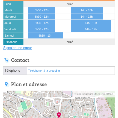
Lundi
Fermé
Mardi
8h30 - 12h
14h - 18h
Mercredi
8h30 - 12h
14h - 18h
Jeudi
8h30 - 12h
14h - 19h
Vendredi
8h30 - 12h
14h - 19h
Samedi
8h30 - 13h
Dimanche
Fermé
Signaler une erreur
Contact
Téléphone
Téléphoner à la pressing
Plan et adresse
© contributeurs OpenStreetMap