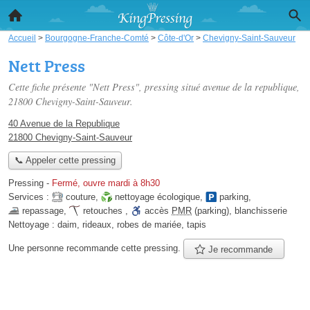
Accueil
>
Bourgogne-Franche-Comté
>
Côte-d'Or
>
Chevigny-Saint-Sauveur
Nett Press
Cette fiche présente "Nett Press", pressing situé
avenue de la republique
,
21800 Chevigny-Saint-Sauveur.
40 Avenue de la Republique
21800 Chevigny-Saint-Sauveur
📞 Appeler cette pressing
Pressing
-
Fermé, ouvre mardi à 8h30
Services :
couture
,
nettoyage écologique
,
parking
,
repassage
,
retouches
,
accès
PMR
(parking)
,
blanchisserie
Nettoyage :
daim, rideaux, robes de mariée, tapis
Une personne
recommande
cette pressing.
Je recommande