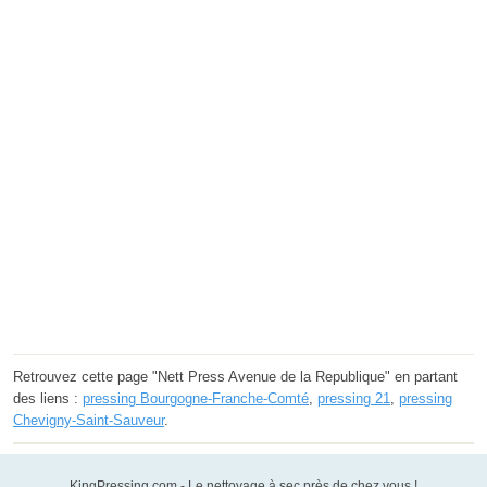
Retrouvez cette page "Nett Press Avenue de la Republique" en partant
des liens :
pressing Bourgogne-Franche-Comté
,
pressing 21
,
pressing
Chevigny-Saint-Sauveur
.
KingPressing.com - Le nettoyage à sec près de chez vous !