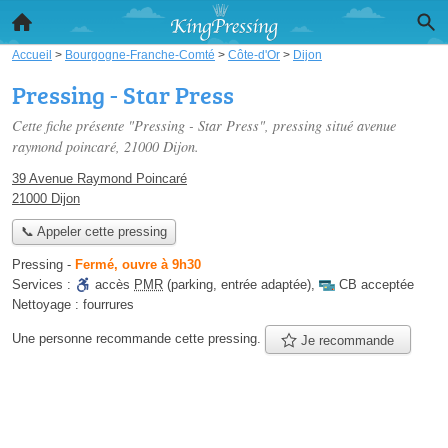
Accueil
>
Bourgogne-Franche-Comté
>
Côte-d'Or
>
Dijon
Pressing - Star Press
Cette fiche présente "Pressing - Star Press", pressing situé
avenue
raymond poincaré
, 21000 Dijon.
39 Avenue Raymond Poincaré
21000 Dijon
📞 Appeler cette pressing
Pressing
-
Fermé, ouvre à 9h30
Services :
accès
PMR
(parking, entrée adaptée)
,
CB acceptée
Nettoyage :
fourrures
Une personne
recommande
cette pressing.
Je recommande