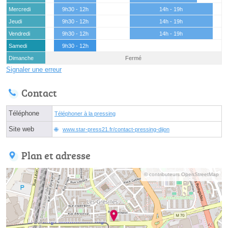
Mercredi
9h30 - 12h
14h - 19h
Jeudi
9h30 - 12h
14h - 19h
Vendredi
9h30 - 12h
14h - 19h
Samedi
9h30 - 12h
Dimanche
Fermé
Signaler une erreur
Contact
Téléphone
Téléphoner à la pressing
Site web
www.star-press21.fr/contact-pressing-dijon
Plan et adresse
© contributeurs OpenStreetMap