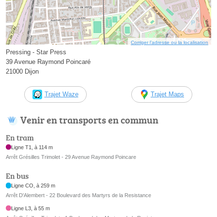
Corriger l’adresse ou la localisation
Pressing - Star Press
39 Avenue Raymond Poincaré
21000 Dijon
Trajet Waze
Trajet Maps
Venir en transports en commun
En tram
Ligne T1, à 114 m
Arrêt Grésilles Trimolet - 29 Avenue Raymond Poincare
En bus
Ligne CO, à 259 m
Arrêt D'Alembert - 22 Boulevard des Martyrs de la Resistance
Ligne L3, à 55 m