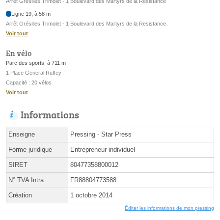
Arrêt Grésilles Trimolet - 1 Boulevard des Martyrs de la Resistance
Ligne 19, à 58 m
Arrêt Grésilles Trimolet - 1 Boulevard des Martyrs de la Resistance
Voir tout
En vélo
Parc des sports, à 711 m
1 Place General Ruffey
Capacité : 20 vélos
Voir tout
Informations
Enseigne
Pressing - Star Press
Forme juridique
Entrepreneur individuel
SIRET
80477358800012
N° TVA Intra.
FR88804773588
Création
1 octobre 2014
Éditer les informations de mon pressing