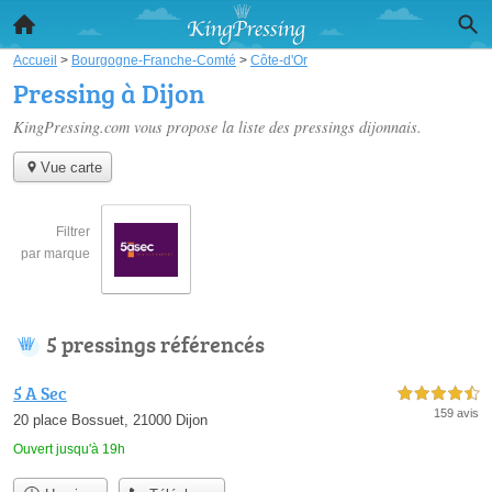
Accueil
>
Bourgogne-Franche-Comté
>
Côte-d'Or
Pressing à Dijon
KingPressing.com vous propose la liste des
pressings dijonnais
.
Vue carte
Filtrer
par marque
5 pressings référencés
5 A Sec
4,5 étoiles sur 5
159 avis
20 place Bossuet, 21000 Dijon
Ouvert jusqu'à 19h