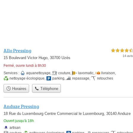
Allo Pressing
4,5 étoiles sur 5
14 avis
15 Boulevard Victor Hugo, 30700 Uzès
Fermé, ouvre lundi à 8h30
Services :
aquanettoyage
,
couture
,
lavomatic
,
livraison
,
nettoyage écologique
,
parking
,
repassage
,
retouches
Horaires
Téléphone
Anduze Pressing
18 Rue du Luxembourg Centre Commercial le Luxembourg, 30140 Anduze
Ouvert jusqu'à 18h
artisan
couture
,
nettoyage écologique
,
parking
,
repassage
,
retouches