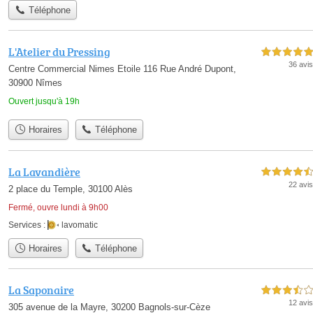
Téléphone
L'Atelier du Pressing
5,0 étoiles sur 5
36 avis
Centre Commercial Nimes Etoile 116 Rue André Dupont,
30900 Nîmes
Ouvert jusqu'à 19h
Horaires
Téléphone
La Lavandière
4,5 étoiles sur 5
22 avis
2 place du Temple, 30100 Alès
Fermé, ouvre lundi à 9h00
Services :
lavomatic
Horaires
Téléphone
La Saponaire
3,5 étoiles sur 5
12 avis
305 avenue de la Mayre, 30200 Bagnols-sur-Cèze