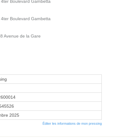
 4ter Boulevard Gambetta
 4ter Boulevard Gambetta
8 Avenue de la Gare
sing
2600014
545526
mbre 2025
Éditer les informations de mon pressing