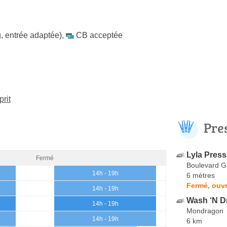
, entrée adaptée)
,
CB acceptée
rit
Pre
Lyla Press
Fermé
Boulevard 
14h - 19h
6 mètres
Fermé, ouvr
14h - 19h
Wash ‘N D
14h - 19h
Mondragon
14h - 19h
6 km