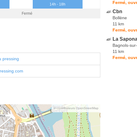
Fermé, ouvr
14h - 18h
Cbn
Fermé
Bollène
11 km
Fermé, ouvr
La Sapona
Bagnols-sur
11 km
Fermé, ouvr
u pressing
pressing.com
© contributeurs OpenStreetMap