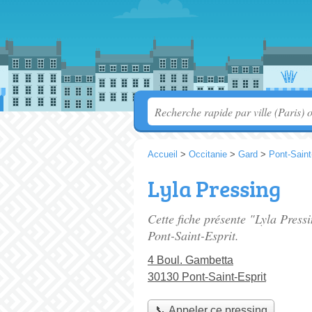
Accueil
>
Occitanie
>
Gard
>
Pont-Saint
Lyla Pressing
Cette fiche présente "Lyla Press
Pont-Saint-Esprit.
4 Boul. Gambetta
30130 Pont-Saint-Esprit
📞 Appeler ce pressing