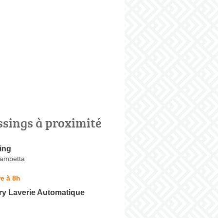
ssings à proximité
ing
Gambetta
e à 8h
ry Laverie Automatique