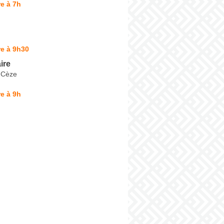
e à 7h
e à 9h30
ire
-Cèze
e à 9h