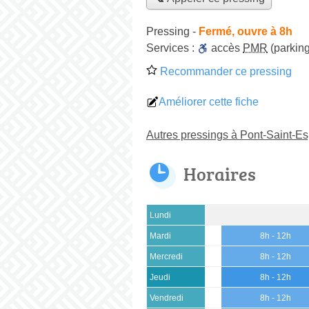
Pressing
-
Fermé, ouvre à 8h
Services :
accès
PMR
(parking
Recommander ce pressing
Améliorer cette fiche
Autres pressings à Pont-Saint-Esp
Horaires
Lundi
Mardi
8h - 12h
Mercredi
8h - 12h
Jeudi
8h - 12h
Vendredi
8h - 12h