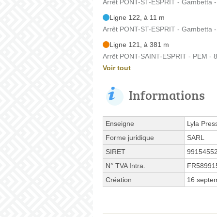
Arrêt PONT-ST-ESPRIT - Gambetta -
Ligne 122, à 11 m
Arrêt PONT-ST-ESPRIT - Gambetta -
Ligne 121, à 381 m
Arrêt PONT-SAINT-ESPRIT - PEM - 8
Voir tout
Informations
Enseigne
Lyla Pres
Forme juridique
SARL
SIRET
9915455
N° TVA Intra.
FR58991
Création
16 septe