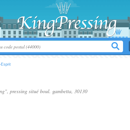
-Esprit
ing", pressing situé
boul. gambetta
, 30130