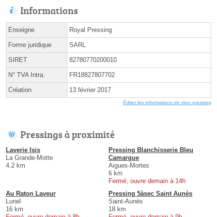
Informations
Enseigne
Royal Pressing
Forme juridique
SARL
SIRET
82780770200010
N° TVA Intra.
FR18827807702
Création
13 février 2017
Éditer les informations de mon pressing
Pressings à proximité
Laverie Isis
Pressing Blanchisserie Bleu
La Grande-Motte
Camargue
4.2 km
Aigues-Mortes
6 km
Fermé, ouvre demain à 14h
Au Raton Laveur
Pressing 5àsec Saint Aunès
Lunel
Saint-Aunès
16 km
18 km
Fermé, ouvre demain à 8h
Fermé, ouvre demain à 9h