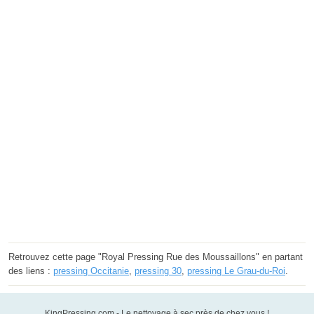
Retrouvez cette page "Royal Pressing Rue des Moussaillons" en partant
des liens :
pressing Occitanie
,
pressing 30
,
pressing Le Grau-du-Roi
.
KingPressing.com - Le nettoyage à sec près de chez vous !