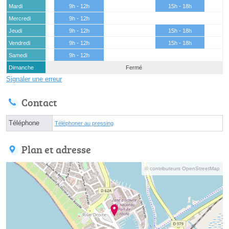
Mardi
9h - 12h
15h - 18h
Mercredi
9h - 12h
Jeudi
9h - 12h
15h - 18h
Vendredi
9h - 12h
15h - 18h
Samedi
9h - 12h
Dimanche
Fermé
Signaler une erreur
Contact
Téléphone
Téléphoner au pressing
Plan et adresse
© contributeurs OpenStreetMap