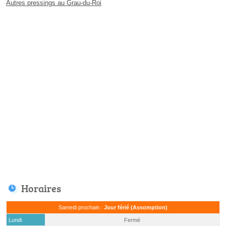
Autres pressings au Grau-du-Roi
Horaires
Samedi prochain :
Jour férié (Assomption)
Lundi
Fermé