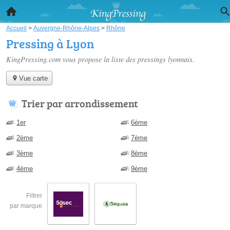
Accueil
>
Auvergne-Rhône-Alpes
>
Rhône
Pressing à Lyon
KingPressing.com vous propose la liste des
pressings lyonnais
.
Vue carte
Trier par arrondissement
1er
6ème
2ème
7ème
3ème
8ème
4ème
9ème
Filtrer
par marque