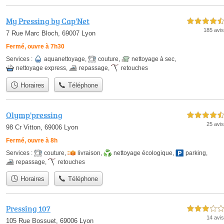
My Pressing by Cap'Net
4,5 étoiles sur 5
185 avis
7 Rue Marc Bloch, 69007 Lyon
Fermé, ouvre à 7h30
Services :
aquanettoyage
,
couture
,
nettoyage à sec
,
nettoyage express
,
repassage
,
retouches
Horaires
Téléphone
Olymp'pressing
4,5 étoiles sur 5
25 avis
98 Cr Vitton, 69006 Lyon
Fermé, ouvre à 8h
Services :
couture
,
livraison
,
nettoyage écologique
,
parking
,
repassage
,
retouches
Horaires
Téléphone
Pressing 107
3,0 étoiles sur 5
14 avis
105 Rue Bossuet, 69006 Lyon