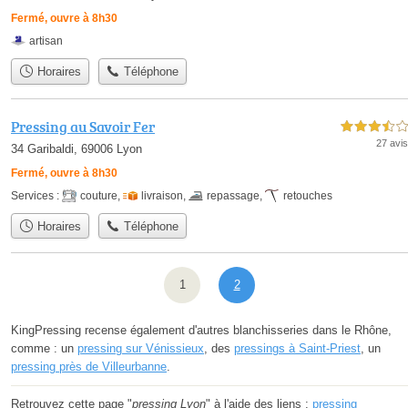
Fermé, ouvre à 8h30
artisan
Horaires
Téléphone
Pressing au Savoir Fer
3,5 étoiles sur 5
27 avis
34 Garibaldi, 69006 Lyon
Fermé, ouvre à 8h30
Services :
couture
,
livraison
,
repassage
,
retouches
Horaires
Téléphone
1
2
KingPressing recense également d'autres blanchisseries dans le Rhône,
comme : un
pressing sur Vénissieux
, des
pressings à Saint-Priest
, un
pressing près de Villeurbanne
.
Retrouvez cette page "
pressing Lyon
" à l'aide des liens :
pressing