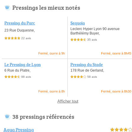
Pressings les mieux notés
Pressing du Parc
Sequoia
Leclerc Hyper Lyon 90 avenue
23 Rue Duquesne,
Barthélémy Buyer,
22 avis
5,0 étoiles sur 5
35 avis
4,5 étoiles sur 5
Fermé, ouvre à 9h
Fermé, ouvre à 8h45
Le Pressing de Lyon
Pressing du Stade
6 Rue du Platre,
178 Rue de Gerland,
98 avis
58 avis
4,5 étoiles sur 5
4,0 étoiles sur 5
Fermé, ouvre à 8h
Fermé, ouvre à 8h30
Afficher tout
38 pressings référencés
Aqua Pressing
4,0 étoiles sur 5