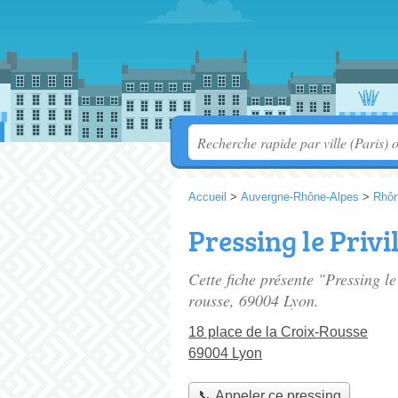
Accueil
>
Auvergne-Rhône-Alpes
>
Rhô
Pressing le Privi
Cette fiche présente "Pressing le
rousse
, 69004 Lyon.
18 place de la Croix-Rousse
69004 Lyon
📞 Appeler ce pressing