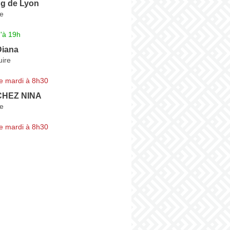
ng de Lyon
re
'à 19h
Diana
uire
e mardi à 8h30
 CHEZ NINA
e
e mardi à 8h30