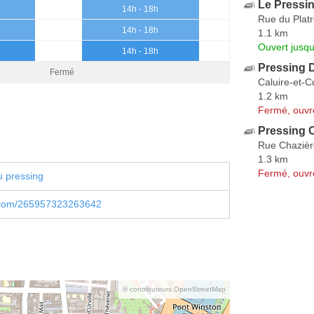
Le Pressi
14h - 18h
Rue du Plat
14h - 18h
1.1 km
Ouvert jusqu
14h - 18h
Pressing 
Fermé
Caluire-et-C
1.2 km
Fermé, ouvr
Pressing
Rue Chazièr
1.3 km
Fermé, ouvr
u pressing
.com/265957323263642
© contributeurs OpenStreetMap