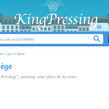
ne
>
Lyon
>
4ème
lège
 Privilège", pressing situé
place de la croix-