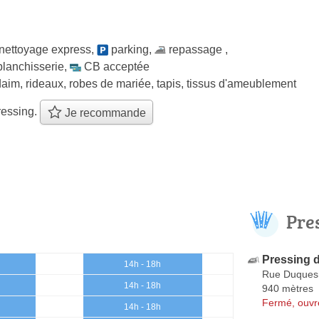
nettoyage express
,
parking
,
repassage
,
blanchisserie
,
CB acceptée
aim, rideaux, robes de mariée, tapis, tissus d'ameublement
ressing.
Je recommande
Pre
Pressing 
14h - 18h
Rue Duques
14h - 18h
940 mètres
Fermé, ouvr
14h - 18h