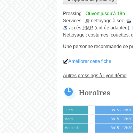
Pressing
-
Ouvert jusqu'à 18h
Services :
nettoyage à sec
,
accès
PMR
(entrée adaptée)
,
Nettoyage :
costumes, couettes, d
Une personne
recommande
ce p
Améliorer cette fiche
Autres pressings à Lyon 4ème
Horaires
Lundi
8h15 - 12h30
Mardi
8h15 - 12h30
Mercredi
8h15 - 12h30