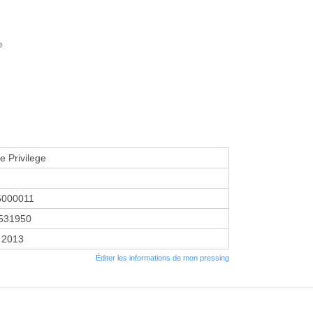
e
e Privilege
5000011
531950
 2013
Éditer les informations de mon pressing