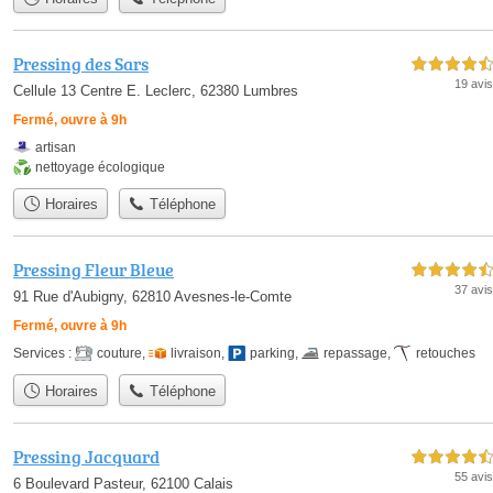
Pressing des Sars
4,5 étoiles sur 5
19 avis
Cellule 13 Centre E. Leclerc, 62380 Lumbres
Fermé, ouvre à 9h
artisan
nettoyage écologique
Horaires
Téléphone
Pressing Fleur Bleue
4,5 étoiles sur 5
37 avis
91 Rue d'Aubigny, 62810 Avesnes-le-Comte
Fermé, ouvre à 9h
Services :
couture
,
livraison
,
parking
,
repassage
,
retouches
Horaires
Téléphone
Pressing Jacquard
4,5 étoiles sur 5
55 avis
6 Boulevard Pasteur, 62100 Calais