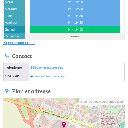
Mardi
9h - 19h30
Mercredi
9h - 19h30
Jeudi
9h - 19h30
Vendredi
9h - 19h30
Samedi
9h - 19h30
Dimanche
Fermé
Signaler une erreur
Contact
Téléphone
Téléphoner au pressing
Site web
www.alizes-pressing.fr
Plan et adresse
© contributeurs OpenStreetMap