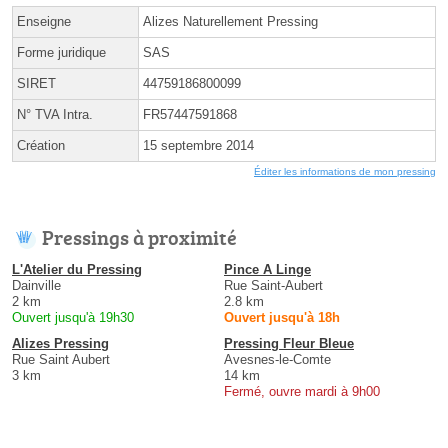
Enseigne
Alizes Naturellement Pressing
Forme juridique
SAS
SIRET
44759186800099
N° TVA Intra.
FR57447591868
Création
15 septembre 2014
Éditer les informations de mon pressing
Pressings à proximité
L'Atelier du Pressing
Pince A Linge
Dainville
Rue Saint-Aubert
2 km
2.8 km
Ouvert jusqu'à 19h30
Ouvert jusqu'à 18h
Alizes Pressing
Pressing Fleur Bleue
Rue Saint Aubert
Avesnes-le-Comte
3 km
14 km
Fermé, ouvre mardi à 9h00