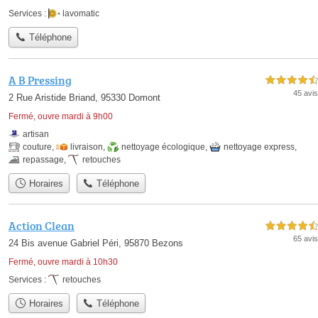
Services :
lavomatic
Téléphone
A B Pressing
4,5 étoiles sur 5
45 avis
2 Rue Aristide Briand, 95330 Domont
Fermé, ouvre mardi à 9h00
artisan
couture
,
livraison
,
nettoyage écologique
,
nettoyage express
,
repassage
,
retouches
Horaires
Téléphone
Action Clean
4,5 étoiles sur 5
65 avis
24 Bis avenue Gabriel Péri, 95870 Bezons
Fermé, ouvre mardi à 10h30
Services :
retouches
Horaires
Téléphone