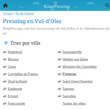
Accueil
>
Île-de-France
Pressing en Val-d'Oise
KingPressing.com liste les
pressings du Val-d'Oise
et les blanchisseries du
95.
Trier par ville
Argenteuil
Goussainville
Bezons
Herblay-sur-Seine
Cergy
Montigny-lès-Cormeilles
Cormeilles-en-Parisis
Pontoise
Deuil-la-Barre
Saint-Ouen-l'Aumône
Eaubonne
Sannois
Ermont
Sarcelles
Franconville
Toutes les villes