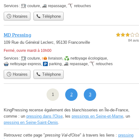
Services :
couture
,
repassage
,
retouches
Horaires
Téléphone
MD Pressing
3,0 étoiles sur 5
84 avis
109 Rue du Général Leclerc, 95130 Franconville
Fermé, ouvre mardi à 10h00
Services :
couture
,
livraison
,
nettoyage écologique
,
nettoyage express
,
parking
,
repassage
,
retouches
Horaires
Téléphone
1
2
3
KingPressing recense également des blanchisseries en Île-de-France,
comme : un
pressing dans l'Oise
, les
pressings en Seine-et-Marne
, un
pressing en Seine-Saint-Denis
.
Retrouvez cette page "
pressing Val-d'Oise
" à travers les liens :
pressing