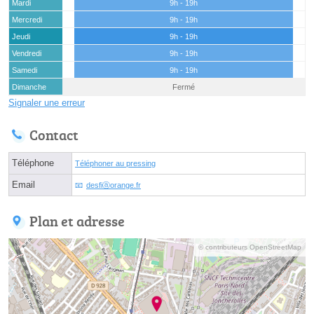
Mardi
9h - 19h
Mercredi
9h - 19h
Jeudi
9h - 19h
Vendredi
9h - 19h
Samedi
9h - 19h
Dimanche
Fermé
Signaler une erreur
Contact
Téléphone
Téléphoner au pressing
Email
desfiⓐorange.fr
Plan et adresse
© contributeurs OpenStreetMap