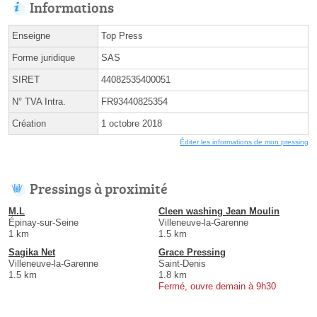
Informations
Enseigne
Top Press
Forme juridique
SAS
SIRET
44082535400051
N° TVA Intra.
FR93440825354
Création
1 octobre 2018
Éditer les informations de mon pressing
Pressings à proximité
M.L
Cleen washing Jean Moulin
Épinay-sur-Seine
Villeneuve-la-Garenne
1 km
1.5 km
Sagika Net
Grace Pressing
Villeneuve-la-Garenne
Saint-Denis
1.5 km
1.8 km
Fermé, ouvre demain à 9h30