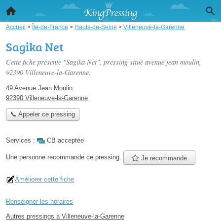
Accueil
>
Île-de-France
>
Hauts-de-Seine
>
Villeneuve-la-Garenne
Sagika Net
Cette fiche présente "Sagika Net", pressing situé
avenue jean moulin
,
92390 Villeneuve-la-Garenne.
49 Avenue Jean Moulin
92390 Villeneuve-la-Garenne
📞 Appeler ce pressing
Services :
CB acceptée
Une personne
recommande
ce pressing.
Je recommande
Améliorer cette fiche
Renseigner les horaires
Autres pressings à Villeneuve-la-Garenne