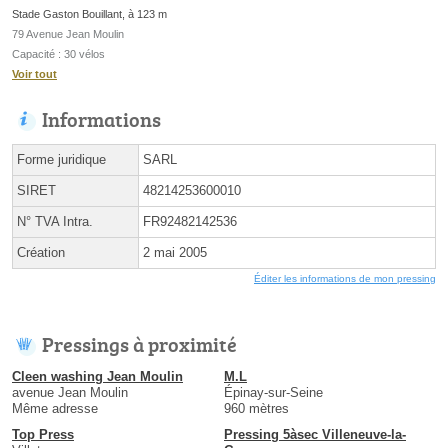
Stade Gaston Bouillant, à 123 m
79 Avenue Jean Moulin
Capacité : 30 vélos
Voir tout
Informations
Forme juridique
SARL
SIRET
48214253600010
N° TVA Intra.
FR92482142536
Création
2 mai 2005
Éditer les informations de mon pressing
Pressings à proximité
Cleen washing Jean Moulin
M.L
avenue Jean Moulin
Épinay-sur-Seine
Même adresse
960 mètres
Top Press
Pressing 5àsec Villeneuve-la-