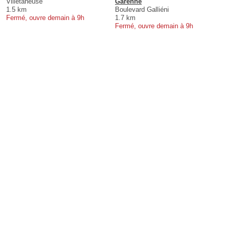
Villetaneuse
Garenne
1.5 km
Boulevard Galliéni
Fermé, ouvre demain à 9h
1.7 km
Fermé, ouvre demain à 9h