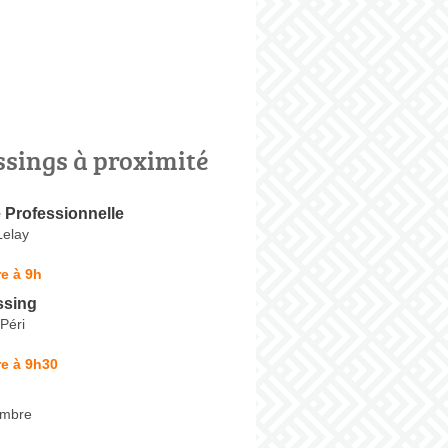
ssings à proximité
e Professionnelle
Lelay
e à 9h
ssing
Péri
e à 9h30
embre