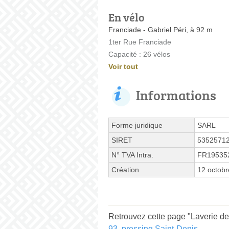
En vélo
Franciade - Gabriel Péri, à 92 m
1ter Rue Franciade
Capacité : 26 vélos
Voir tout
Informations
Forme juridique
SARL
SIRET
5352571
N° TVA Intra.
FR19535
Création
12 octobr
Retrouvez cette page "Laverie de
93
,
pressing Saint-Denis
.