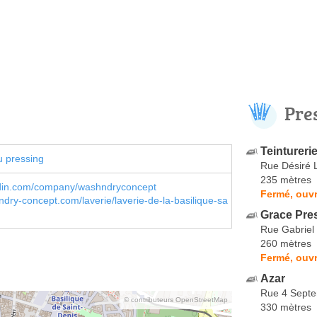
Pre
Teintureri
u pressing
Rue Désiré 
235 mètres
din.com/company/washndryconcept
Fermé, ouvr
ry-concept.com/laverie/laverie-de-la-basilique-sa
Grace Pre
Rue Gabriel 
260 mètres
Fermé, ouvr
Azar
Rue 4 Sept
© contributeurs OpenStreetMap
330 mètres