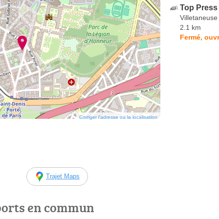
Top Press
Villetaneuse
2.1 km
Fermé, ouvr
Corriger l’adresse ou la localisation
Trajet Maps
ports en commun