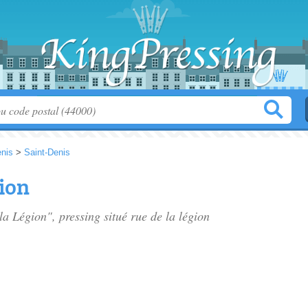
enis
>
Saint-Denis
gion
 la Légion", pressing situé
rue de la légion