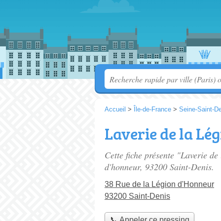
Accueil
>
Île-de-France
>
Seine-Saint-D
Laverie de la Lé
Cette fiche présente "Laverie de
d'honneur
, 93200 Saint-Denis.
38 Rue de la Légion d'Honneur
93200 Saint-Denis
📞 Appeler ce pressing