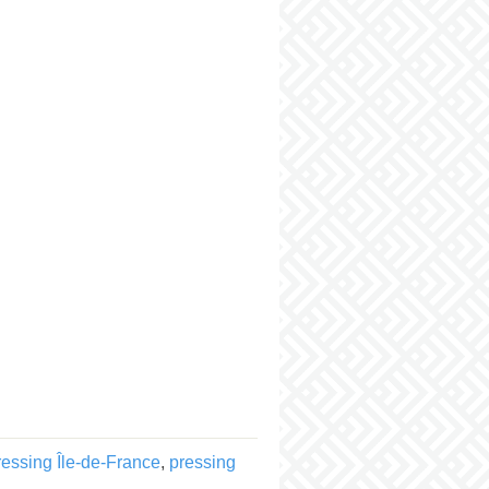
ressing Île-de-France
,
pressing