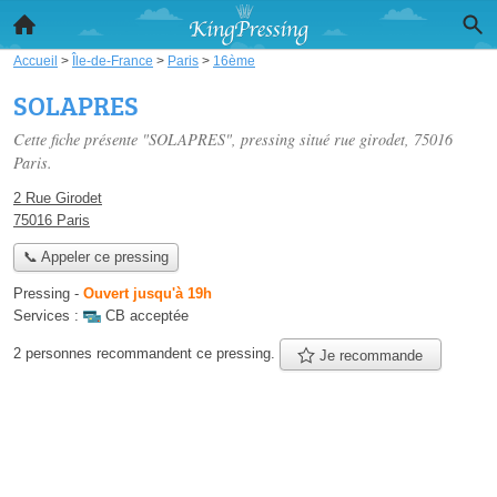
Accueil
>
Île-de-France
>
Paris
>
16ème
SOLAPRES
Cette fiche présente "SOLAPRES", pressing situé
rue girodet
, 75016
Paris.
2 Rue Girodet
75016 Paris
📞 Appeler ce pressing
Pressing
-
Ouvert jusqu'à 19h
Services :
CB acceptée
2 personnes
recommandent
ce pressing.
Je recommande