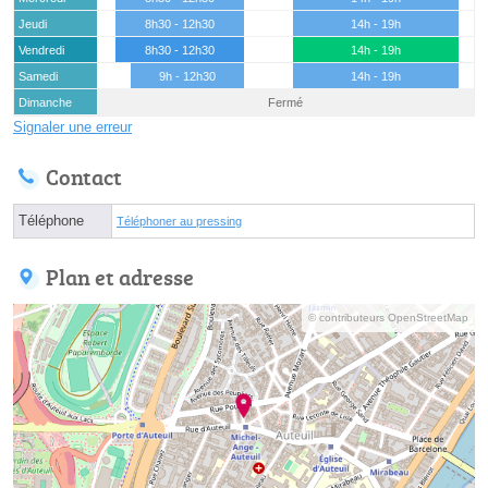
Jeudi
8h30 - 12h30
14h - 19h
Vendredi
8h30 - 12h30
14h - 19h
Samedi
9h - 12h30
14h - 19h
Dimanche
Fermé
Signaler une erreur
Contact
Téléphone
Téléphoner au pressing
Plan et adresse
© contributeurs OpenStreetMap