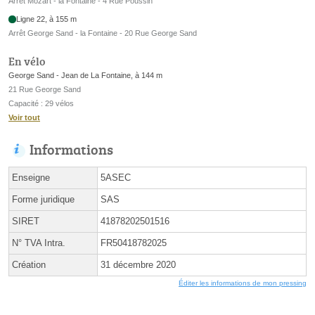
Arrêt Mozart - la Fontaine - 4 Rue Poussin
Ligne 22, à 155 m
Arrêt George Sand - la Fontaine - 20 Rue George Sand
En vélo
George Sand - Jean de La Fontaine, à 144 m
21 Rue George Sand
Capacité : 29 vélos
Voir tout
Informations
Enseigne
5ASEC
Forme juridique
SAS
SIRET
41878202501516
N° TVA Intra.
FR50418782025
Création
31 décembre 2020
Éditer les informations de mon pressing