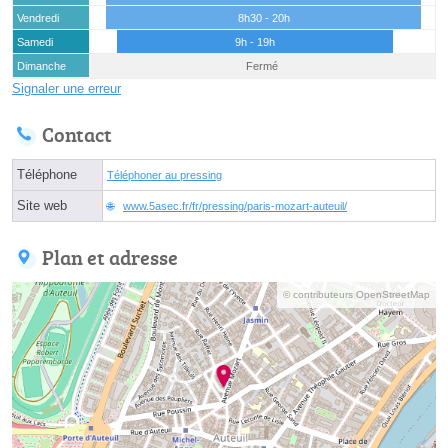
Vendredi
8h30 - 20h
Samedi
9h - 19h
Dimanche
Fermé
Signaler une erreur
Contact
Téléphone
Téléphoner au pressing
Site web
www.5asec.fr/fr/pressing/paris-mozart-auteuil/
Plan et adresse
© contributeurs OpenStreetMap