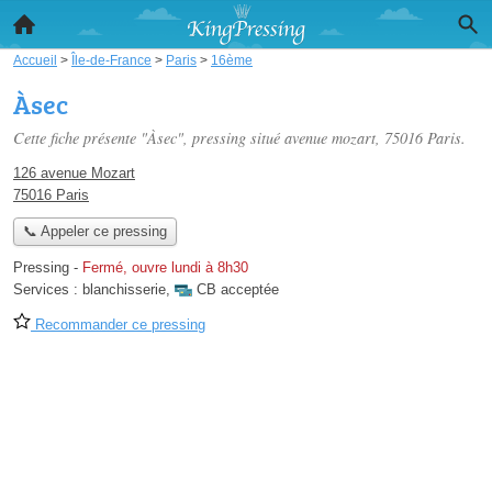
Accueil
>
Île-de-France
>
Paris
>
16ème
Àsec
Cette fiche présente "Àsec", pressing situé
avenue mozart
, 75016 Paris.
126 avenue Mozart
75016 Paris
📞 Appeler ce pressing
Pressing
-
Fermé, ouvre lundi à 8h30
Services :
blanchisserie
,
CB acceptée
Recommander ce pressing