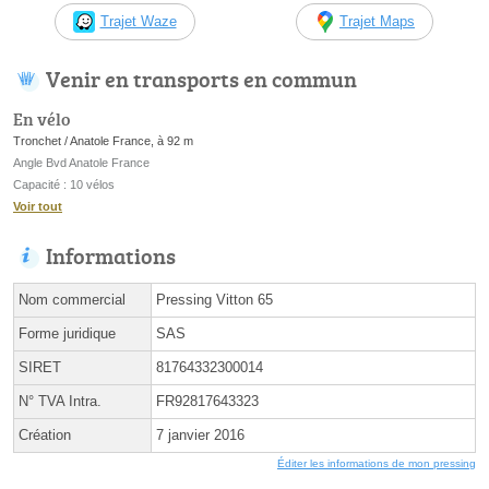
Trajet Waze
Trajet Maps
Venir en transports en commun
En vélo
Tronchet / Anatole France, à 92 m
Angle Bvd Anatole France
Capacité : 10 vélos
Voir tout
Informations
Nom commercial
Pressing Vitton 65
Forme juridique
SAS
SIRET
81764332300014
N° TVA Intra.
FR92817643323
Création
7 janvier 2016
Éditer les informations de mon pressing