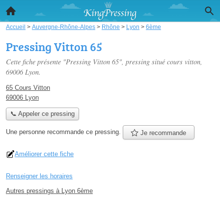
Accueil
>
Auvergne-Rhône-Alpes
>
Rhône
>
Lyon
>
6ème
Pressing Vitton 65
Cette fiche présente "Pressing Vitton 65", pressing situé
cours vitton
,
69006 Lyon.
65 Cours Vitton
69006 Lyon
📞 Appeler ce pressing
Une personne
recommande
ce pressing.
Je recommande
Améliorer cette fiche
Renseigner les horaires
Autres pressings à Lyon 6ème