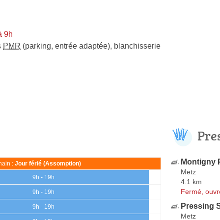
à 9h
s
PMR
(parking, entrée adaptée)
,
blanchisserie
Pre
Montigny 
ain :
Jour férié (Assomption)
Metz
9h - 19h
4.1 km
Fermé, ouvr
9h - 19h
Pressing S
9h - 19h
Metz