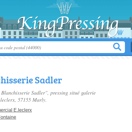
hisserie Sadler
 Blanchisserie Sadler", pressing situé
galerie
leclerx
, 57155 Marly.
rcial E.leclerx
ontaine