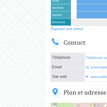
Jeudi
Vendredi
Samedi
Dimanche
Signaler une erreur
Contact
Téléphone
Téléphoner a
Email
pressings
Site web
www.sadle
Plan et adresse