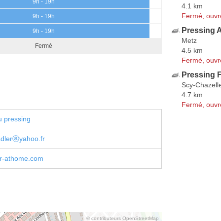
9h - 19h
4.1 km
Fermé, ouvr
9h - 19h
Pressing 
9h - 19h
Metz
Fermé
4.5 km
Fermé, ouvr
Pressing F
Scy-Chazell
4.7 km
Fermé, ouvr
u pressing
adlerⓐyahoo.fr
r-athome.com
© contributeurs OpenStreetMap