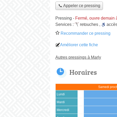
📞 Appeler ce pressing
Pressing
-
Fermé, ouvre demain 
Services :
retouches
,
accè
Recommander ce pressing
Améliorer cette fiche
Autres pressings à Marly
Horaires
Samedi proch
Lundi
Mardi
Mercredi