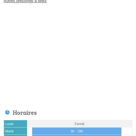
Autres pressings à Metz
Horaires
Lundi
Fermé
Mardi
9h - 18h