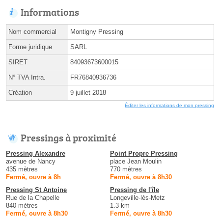
Informations
Nom commercial
Montigny Pressing
Forme juridique
SARL
SIRET
84093673600015
N° TVA Intra.
FR76840936736
Création
9 juillet 2018
Éditer les informations de mon pressing
Pressings à proximité
Pressing Alexandre
Point Propre Pressing
avenue de Nancy
place Jean Moulin
435 mètres
770 mètres
Fermé, ouvre à 8h
Fermé, ouvre à 8h30
Pressing St Antoine
Pressing de l'île
Rue de la Chapelle
Longeville-lès-Metz
840 mètres
1.3 km
Fermé, ouvre à 8h30
Fermé, ouvre à 8h30