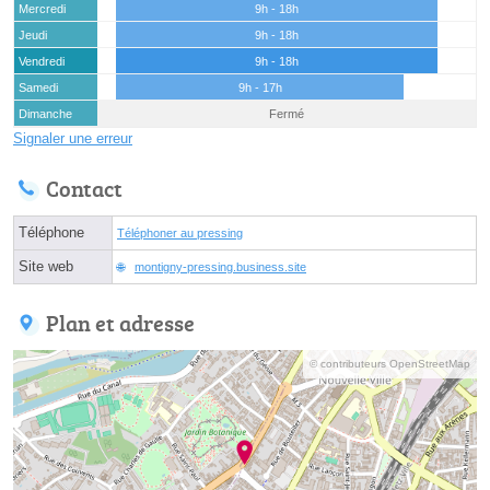
Mercredi
9h - 18h
Jeudi
9h - 18h
Vendredi
9h - 18h
Samedi
9h - 17h
Dimanche
Fermé
Signaler une erreur
Contact
Téléphone
Téléphoner au pressing
Site web
montigny-pressing.business.site
Plan et adresse
© contributeurs OpenStreetMap