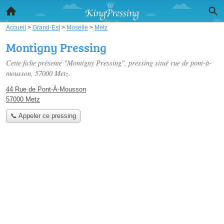
Accueil
>
Grand-Est
>
Moselle
>
Metz
Montigny Pressing
Cette fiche présente "Montigny Pressing", pressing situé
rue de pont-à-
mousson
, 57000 Metz.
44 Rue de Pont-À-Mousson
57000 Metz
📞 Appeler ce pressing