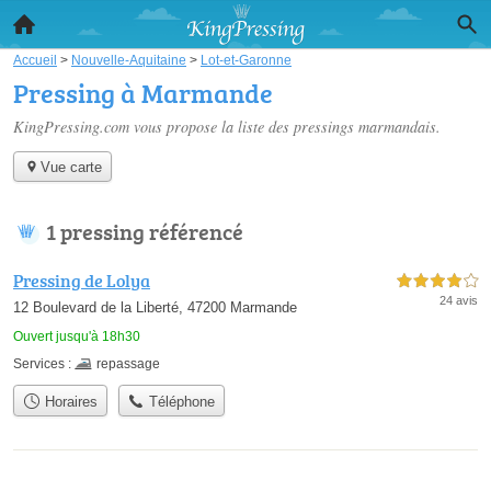
Accueil
>
Nouvelle-Aquitaine
>
Lot-et-Garonne
Pressing à Marmande
KingPressing.com vous propose la liste des
pressings marmandais
.
Vue carte
1 pressing référencé
Pressing de Lolya
4,0 étoiles sur 5
24 avis
12 Boulevard de la Liberté, 47200 Marmande
Ouvert jusqu'à 18h30
Services :
repassage
Horaires
Téléphone