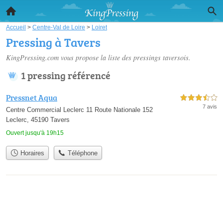
Accueil
>
Centre-Val de Loire
>
Loiret
Pressing à Tavers
KingPressing.com vous propose la liste des
pressings taversois
.
1 pressing référencé
Pressnet Aqua
3,5 étoiles sur 5
7 avis
Centre Commercial Leclerc 11 Route Nationale 152
Leclerc, 45190 Tavers
Ouvert jusqu'à 19h15
Horaires
Téléphone