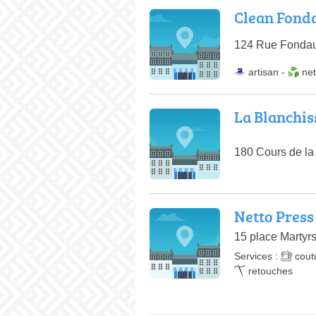
Clean Fond
124 Rue Fonda
artisan
-
ne
La Blanchis
180 Cours de l
Netto Press
15 place Martyr
Services :
cout
retouches