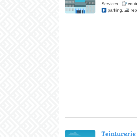
Services :
cout
parking
,
re
Teintureri