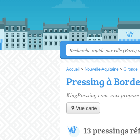
Accueil
>
Nouvelle-Aquitaine
>
Gironde
Pressing à Bord
KingPressing.com vous propose 
Vue carte
13 pressings ré