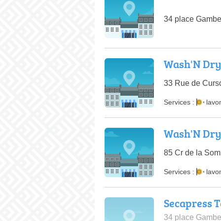
34 place Gambe
Wash'N Dr
33 Rue de Curs
Services :
lavo
Wash'N Dr
85 Cr de la So
Services :
lavo
Secapress T
34 place Gambe