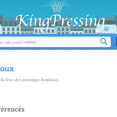
eaux
la liste des
pressings bordelais
.
férencés