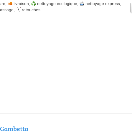
ure
,
livraison
,
nettoyage écologique
,
nettoyage express
,
passage
,
retouches
e Gambetta