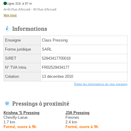
Ligne 319, à 97 m
Arrêt Rue d'Arcueil - 40 Rue d'Arcueil
Voir tout
Informations
Enseigne
Class Pressing
Forme juridique
SARL
SIRET
52943417700018
N° TVA Intra.
FR02529434177
Création
13 décembre 2010
Éditer les informations de mon pressing
Pressings à proximité
Krishna 'S Pressing
J3A Pressing
Chevilly-Larue
Fresnes
1.7 km
2.4 km
Fermé, ouvre à 9h
Fermé, ouvre à 9h