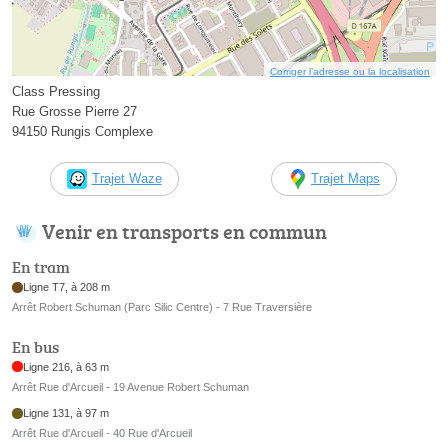
Corriger l’adresse ou la localisation
Class Pressing
Rue Grosse Pierre 27
94150 Rungis Complexe
Trajet Waze
Trajet Maps
Venir en transports en commun
En tram
Ligne T7, à 208 m
Arrêt Robert Schuman (Parc Silic Centre) - 7 Rue Traversière
En bus
Ligne 216, à 63 m
Arrêt Rue d'Arcueil - 19 Avenue Robert Schuman
Ligne 131, à 97 m
Arrêt Rue d'Arcueil - 40 Rue d'Arcueil