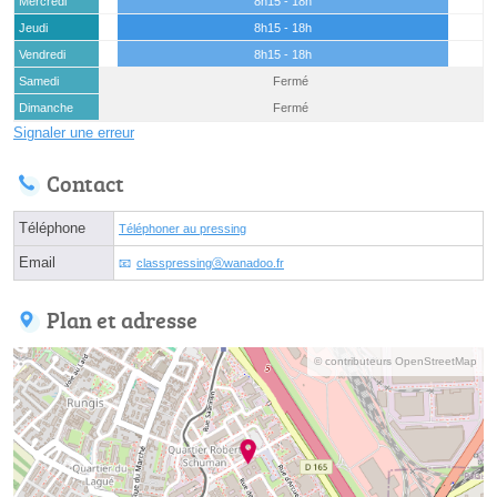
Mercredi
8h15 - 18h
Jeudi
8h15 - 18h
Vendredi
8h15 - 18h
Samedi
Fermé
Dimanche
Fermé
Signaler une erreur
Contact
Téléphone
Téléphoner au pressing
Email
classpressingⓐwanadoo.fr
Plan et adresse
© contributeurs OpenStreetMap