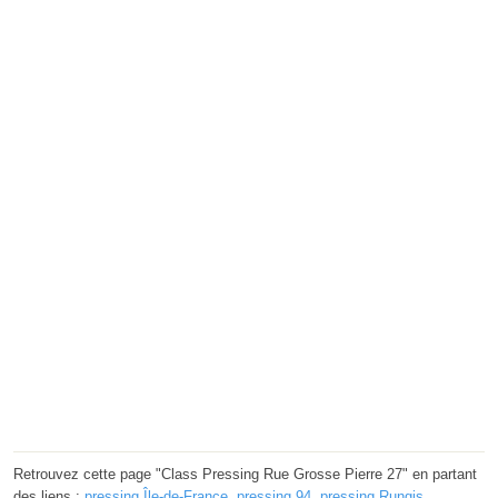
Retrouvez cette page "Class Pressing Rue Grosse Pierre 27" en partant
des liens :
pressing Île-de-France
,
pressing 94
,
pressing Rungis
.