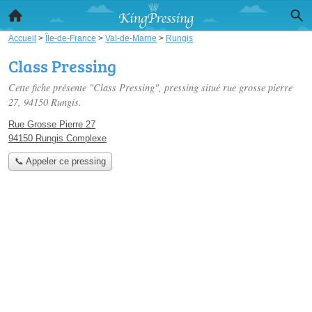
Accueil
>
Île-de-France
>
Val-de-Marne
>
Rungis
Class Pressing
Cette fiche présente "Class Pressing", pressing situé
rue grosse pierre
27
, 94150 Rungis.
Rue Grosse Pierre 27
94150 Rungis Complexe
📞 Appeler ce pressing