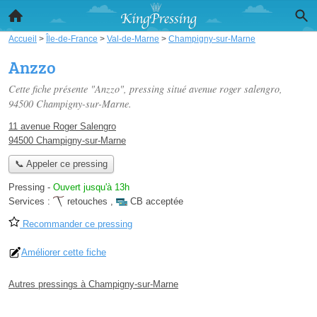
Accueil
>
Île-de-France
>
Val-de-Marne
>
Champigny-sur-Marne
Anzzo
Cette fiche présente "Anzzo", pressing situé
avenue roger salengro
,
94500 Champigny-sur-Marne.
11 avenue Roger Salengro
94500 Champigny-sur-Marne
📞 Appeler ce pressing
Pressing
-
Ouvert jusqu'à 13h
Services :
retouches
,
CB acceptée
Recommander ce pressing
Améliorer cette fiche
Autres pressings à Champigny-sur-Marne