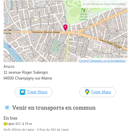
© contributeurs OpenStreetMap
Corriger l’adresse ou la localisation
Anzzo
11 avenue Roger Salengro
94500 Champigny-sur-Marne
Trajet Waze
Trajet Maps
Venir en transports en commun
En bus
Ligne 317, à 74 m
Arrêt 42ème de Ligne - 4 Rue du 42é de Ligne