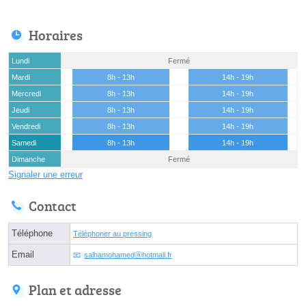
Horaires
Lundi
Fermé
Mardi
8h - 13h
14h - 19h
Mercredi
8h - 13h
14h - 19h
Jeudi
8h - 13h
14h - 19h
Vendredi
8h - 13h
14h - 19h
Samedi
8h - 13h
14h - 19h
Dimanche
Fermé
Signaler une erreur
Contact
Téléphone
Téléphoner au pressing
Email
salhamohamedⓐhotmail.fr
Plan et adresse