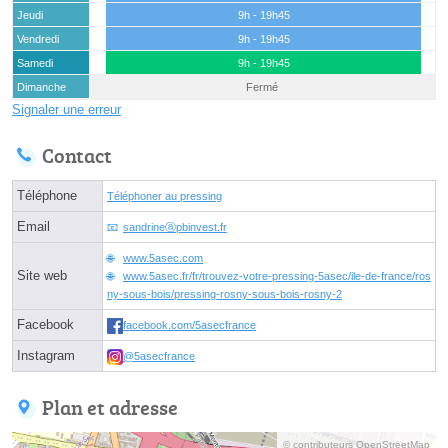
Jeudi
9h - 19h45
Vendredi
9h - 19h45
Samedi
9h - 19h45
Dimanche
Fermé
Signaler une erreur
Contact
Téléphone
Téléphoner au pressing
Email
sandrineⓐpbinvest.fr
www.5asec.com
Site web
www.5asec.fr/fr/trouvez-votre-pressing-5asec/ile-de-france/ros
ny-sous-bois/pressing-rosny-sous-bois-rosny-2
Facebook
facebook.com/5asecfrance
Instagram
@5asecfrance
Plan et adresse
© contributeurs OpenStreetMap