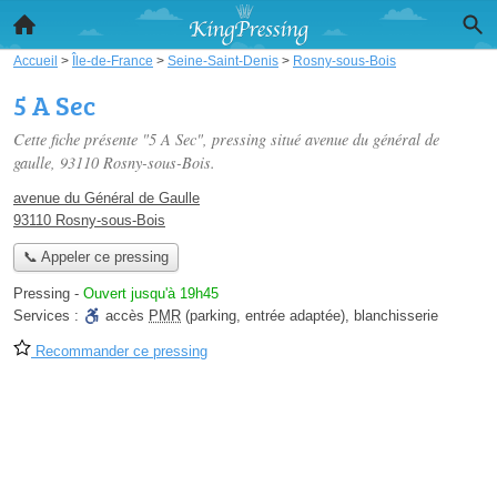
Accueil
>
Île-de-France
>
Seine-Saint-Denis
>
Rosny-sous-Bois
5 A Sec
Cette fiche présente "5 A Sec", pressing situé
avenue du général de
gaulle
, 93110 Rosny-sous-Bois.
avenue du Général de Gaulle
93110 Rosny-sous-Bois
📞 Appeler ce pressing
Pressing
-
Ouvert jusqu'à 19h45
Services :
accès
PMR
(parking, entrée adaptée)
,
blanchisserie
Recommander ce pressing