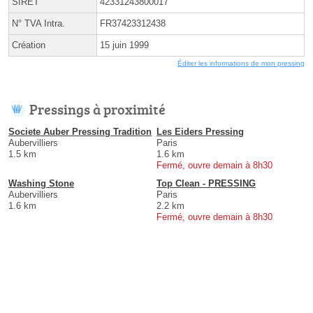
SIRET
42331243800017
N° TVA Intra.
FR37423312438
Création
15 juin 1999
Éditer les informations de mon pressing
Pressings à proximité
Societe Auber Pressing Tradition
Les Eiders Pressing
Aubervilliers
Paris
1.5 km
1.6 km
Fermé, ouvre demain à 8h30
Washing Stone
Top Clean - PRESSING
Aubervilliers
Paris
1.6 km
2.2 km
Fermé, ouvre demain à 8h30