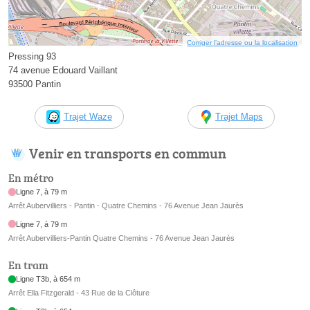
Corriger l’adresse ou la localisation
Pressing 93
74 avenue Edouard Vaillant
93500 Pantin
Trajet Waze
Trajet Maps
Venir en transports en commun
En métro
Ligne 7, à 79 m
Arrêt Aubervilliers - Pantin - Quatre Chemins - 76 Avenue Jean Jaurès
Ligne 7, à 79 m
Arrêt Aubervilliers-Pantin Quatre Chemins - 76 Avenue Jean Jaurès
En tram
Ligne T3b, à 654 m
Arrêt Ella Fitzgerald - 43 Rue de la Clôture