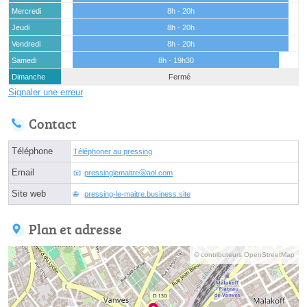
Mercredi
8h - 20h
Jeudi
8h - 20h
Vendredi
8h - 20h
Samedi
8h - 19h30
Dimanche
Fermé
Signaler une erreur
Contact
Téléphone
Téléphoner au pressing
Email
pressinglemaitreⓐaol.com
Site web
pressing-le-maitre.business.site
Plan et adresse
© contributeurs OpenStreetMap