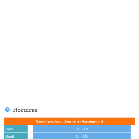
Horaires
Samedi prochain :
Jour férié (Assomption)
Lundi
8h - 20h
Mardi
8h - 20h