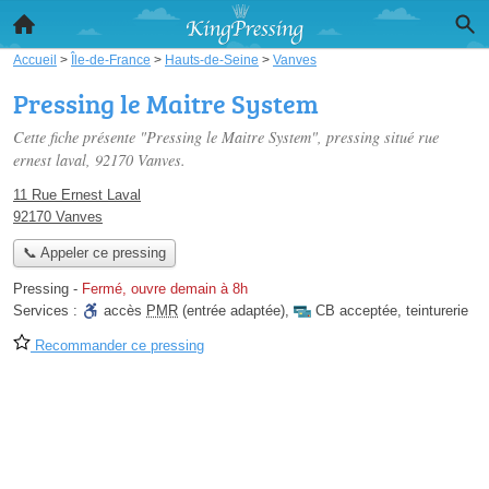
Accueil
>
Île-de-France
>
Hauts-de-Seine
>
Vanves
Pressing le Maitre System
Cette fiche présente "Pressing le Maitre System", pressing situé
rue
ernest laval
, 92170 Vanves.
11 Rue Ernest Laval
92170 Vanves
📞 Appeler ce pressing
Pressing
-
Fermé, ouvre demain à 8h
Services :
accès
PMR
(entrée adaptée)
,
CB acceptée
,
teinturerie
Recommander ce pressing