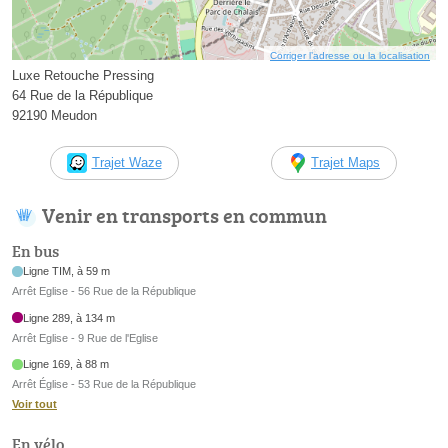
Corriger l’adresse ou la localisation
Luxe Retouche Pressing
64 Rue de la République
92190 Meudon
Trajet Waze
Trajet Maps
Venir en transports en commun
En bus
Ligne TIM, à 59 m
Arrêt Eglise - 56 Rue de la République
Ligne 289, à 134 m
Arrêt Eglise - 9 Rue de l'Eglise
Ligne 169, à 88 m
Arrêt Église - 53 Rue de la République
Voir tout
En vélo