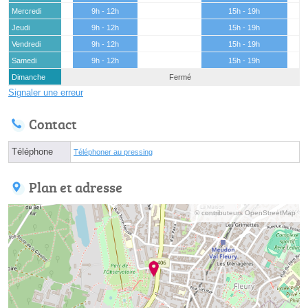
Mercredi
9h - 12h
15h - 19h
Jeudi
9h - 12h
15h - 19h
Vendredi
9h - 12h
15h - 19h
Samedi
9h - 12h
15h - 19h
Dimanche
Fermé
Signaler une erreur
Contact
Téléphone
Téléphoner au pressing
Plan et adresse
© contributeurs OpenStreetMap