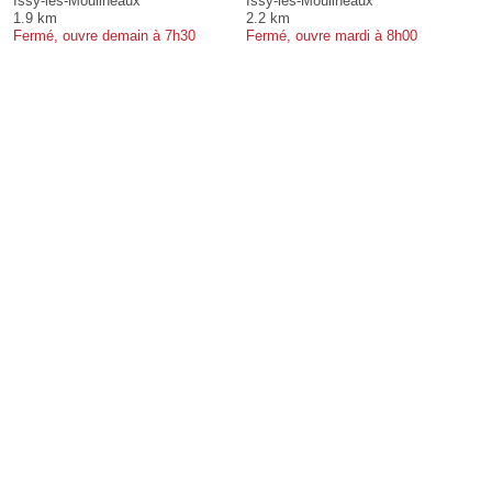
Issy-les-Moulineaux
Issy-les-Moulineaux
1.9 km
2.2 km
Fermé, ouvre demain à 7h30
Fermé, ouvre mardi à 8h00