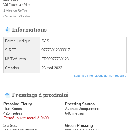
Val-Fleury, à 426 m
1 Allée de Reffye
Capacité : 23 vélos
Informations
Forme juridique
SAS
SIRET
97776012300017
N° TVA Intra.
FR90977760123
Création
26 mai 2023
Éditer les informations de mon pressing
Pressings à proximité
Pressing Fleury
Pressing Santos
Rue Banes
Avenue Jacqueminot
425 mètres
640 mètres
Fermé, ouvre mardi à 9h00
5 à Sec
Green Pressing