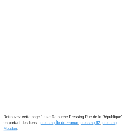
Retrouvez cette page "Luxe Retouche Pressing Rue de la République"
en partant des liens :
pressing Île-de-France
,
pressing 92
,
pressing
Meudon
.