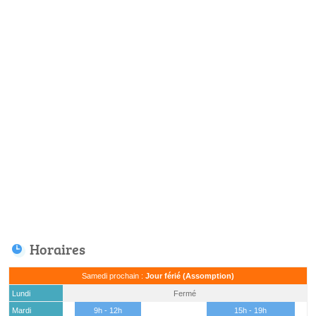
Horaires
Samedi prochain :
Jour férié (Assomption)
Lundi
Fermé
Mardi
9h - 12h
15h - 19h