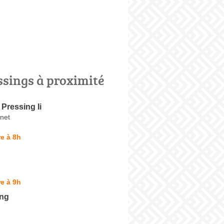
ssings à proximité
 Pressing Ii
net
e à 8h
e à 9h
ing