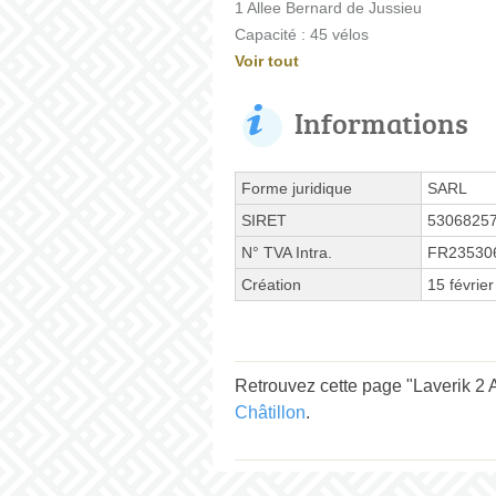
1 Allee Bernard de Jussieu
Capacité : 45 vélos
Voir tout
Informations
Forme juridique
SARL
SIRET
5306825
N° TVA Intra.
FR23530
Création
15 févrie
Retrouvez cette page "Laverik 2 
Châtillon
.