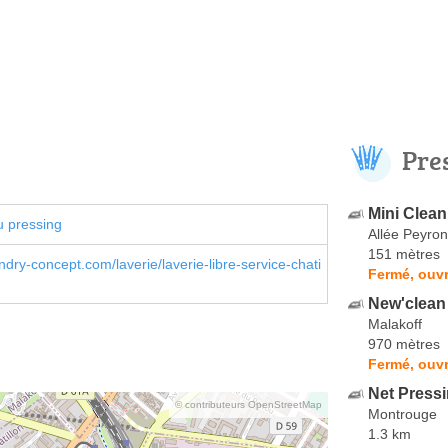
Pre
Mini Clean
u pressing
Allée Peyron
151 mètres
ry-concept.com/laverie/laverie-libre-service-chati
Fermé, ouvr
New'clean
Malakoff
970 mètres
Fermé, ouvr
Net Press
© contributeurs OpenStreetMap
Montrouge
1.3 km