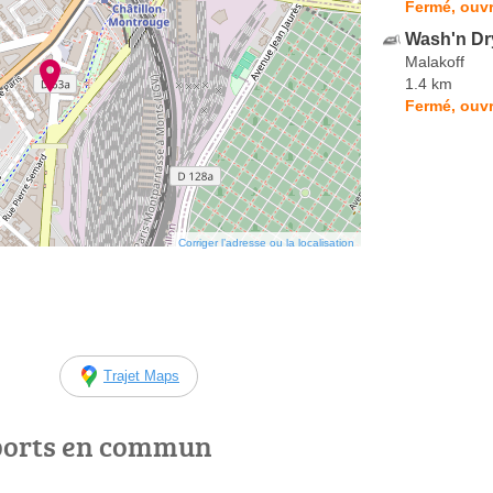
Fermé, ouvr
Wash'n Dr
Malakoff
1.4 km
Fermé, ouvr
Corriger l’adresse ou la localisation
Trajet Maps
ports en commun