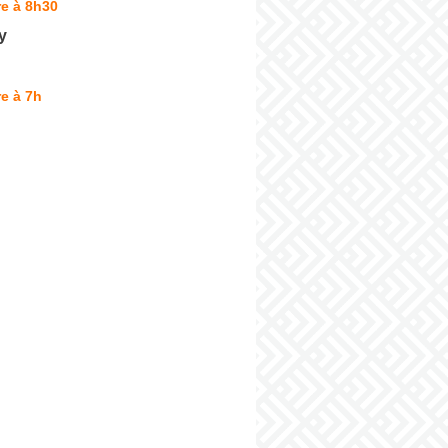
e à 8h30
y
e à 7h