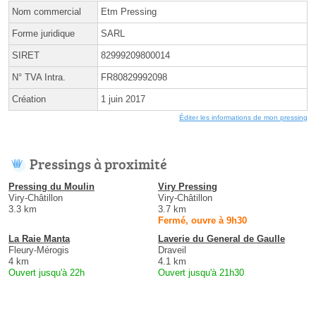
Nom commercial
Etm Pressing
Forme juridique
SARL
SIRET
82999209800014
N° TVA Intra.
FR80829992098
Création
1 juin 2017
Éditer les informations de mon pressing
Pressings à proximité
Pressing du Moulin
Viry Pressing
Viry-Châtillon
Viry-Châtillon
3.3 km
3.7 km
Fermé, ouvre à 9h30
La Raie Manta
Laverie du General de Gaulle
Fleury-Mérogis
Draveil
4 km
4.1 km
Ouvert jusqu'à 22h
Ouvert jusqu'à 21h30