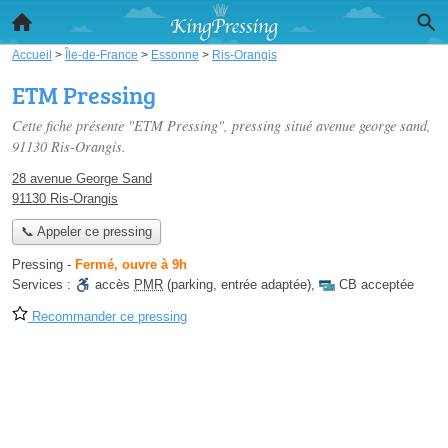
Accueil
>
Île-de-France
>
Essonne
>
Ris-Orangis
ETM Pressing
Cette fiche présente "ETM Pressing", pressing situé
avenue george sand
,
91130 Ris-Orangis.
28 avenue George Sand
91130 Ris-Orangis
📞 Appeler ce pressing
Pressing
-
Fermé, ouvre à 9h
Services :
accès
PMR
(parking, entrée adaptée)
,
CB acceptée
Recommander ce pressing