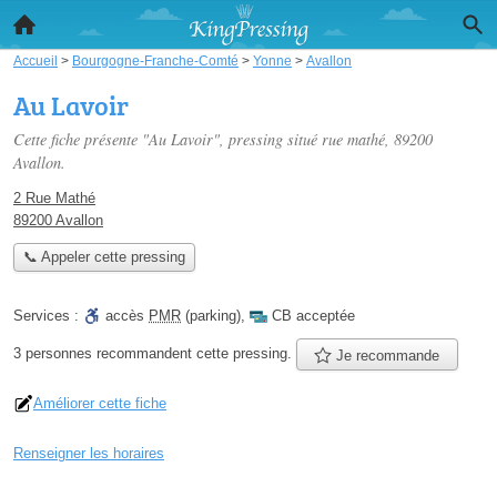
Accueil
>
Bourgogne-Franche-Comté
>
Yonne
>
Avallon
Au Lavoir
Cette fiche présente "Au Lavoir", pressing situé
rue mathé
, 89200
Avallon.
2 Rue Mathé
89200 Avallon
📞 Appeler cette pressing
Services :
accès
PMR
(parking)
,
CB acceptée
3 personnes
recommandent
cette pressing.
Je recommande
Améliorer cette fiche
Renseigner les horaires