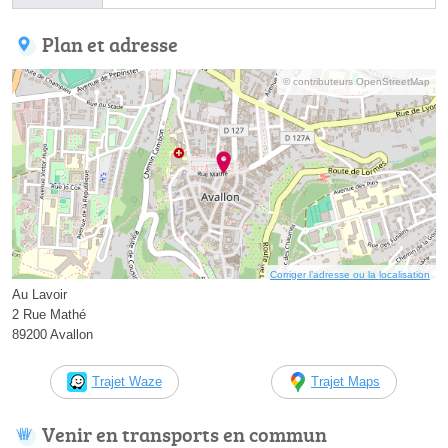
Plan et adresse
© contributeurs OpenStreetMap
Corriger l’adresse ou la localisation
Au Lavoir
2 Rue Mathé
89200 Avallon
Trajet Waze
Trajet Maps
Venir en transports en commun