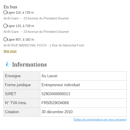
En bus
Ligne 119, à 728 m
Arrêt Gare - - 23 Avenue du President Doumer
Ligne 123, à 728 m
Arrêt Gare - - 23 Avenue du President Doumer
Ligne 807, à 182 m
Arrêt RUE MARECHAL FOCH - 1 Rue du Marechal Foch
Voir tout
Informations
Enseigne
Au Lavoir
Forme juridique
Entrepreneur individuel
SIRET
52903406800013
N° TVA Intra.
FR50529034068
Création
30 décembre 2010
Éditer les informations de mon pressing