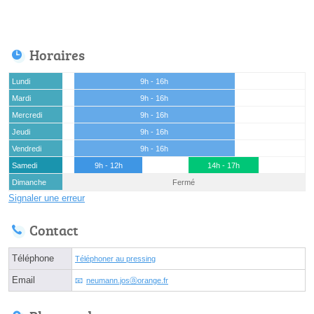
Horaires
Lundi
9h - 16h
Mardi
9h - 16h
Mercredi
9h - 16h
Jeudi
9h - 16h
Vendredi
9h - 16h
Samedi
9h - 12h
14h - 17h
Dimanche
Fermé
Signaler une erreur
Contact
Téléphone
Téléphoner au pressing
Email
neumann.josⓐorange.fr