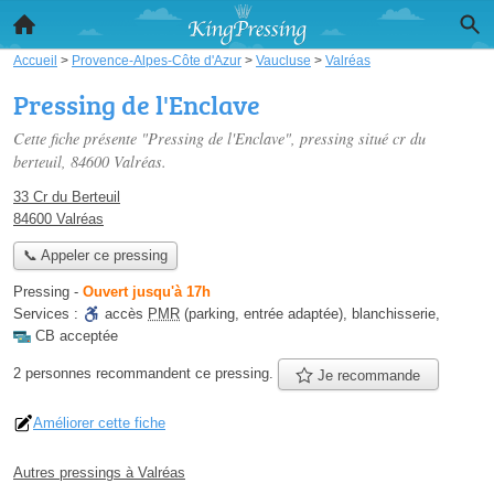
Accueil
>
Provence-Alpes-Côte d'Azur
>
Vaucluse
>
Valréas
Pressing de l'Enclave
Cette fiche présente "Pressing de l'Enclave", pressing situé
cr du
berteuil
, 84600 Valréas.
33 Cr du Berteuil
84600 Valréas
📞 Appeler ce pressing
Pressing
-
Ouvert jusqu'à 17h
Services :
accès
PMR
(parking, entrée adaptée)
,
blanchisserie
,
CB acceptée
2 personnes
recommandent
ce pressing.
Je recommande
Améliorer cette fiche
Autres pressings à Valréas