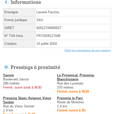
Informations
Enseigne
Laverie Factory
Forme juridique
SAS
SIRET
92812744800027
N° TVA Intra.
FR72928127448
Création
15 juillet 2024
Éditer les informations de mon pressing
Pressings à proximité
Savom
Le Provençal, Pressing-
Boulevard Jassot
Blanchisserie
280 mètres
Rue des Lyonnais
Fermé, ouvre lundi à 8h30
370 mètres
Fermé, ouvre à 9h30
Pressing 5àsec Avignon Vieux
Pressing le Parc
Sextier
Route de Morières
Rue du Vieux Sextier
2.4 km
1.4 km
Fermé, ouvre à 9h