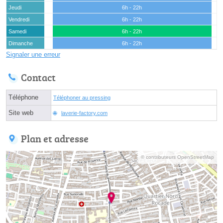
Jeudi
6h - 22h
Vendredi
6h - 22h
Samedi
6h - 22h
Dimanche
6h - 22h
Signaler une erreur
Contact
Téléphone
Téléphoner au pressing
Site web
laverie-factory.com
Plan et adresse
© contributeurs OpenStreetMap