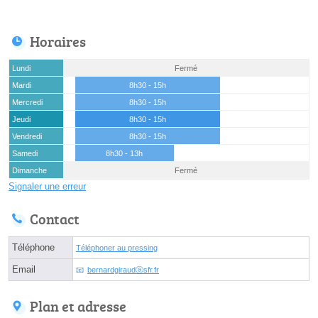
Horaires
Lundi
Fermé
Mardi
8h30 - 15h
Mercredi
8h30 - 15h
Jeudi
8h30 - 15h
Vendredi
8h30 - 15h
Samedi
8h30 - 13h
Dimanche
Fermé
Signaler une erreur
Contact
Téléphone
Téléphoner au pressing
Email
bernardgiraudⓐsfr.fr
Plan et adresse