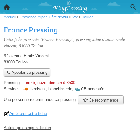
Accueil
>
Provence-Alpes-Côte d'Azur
>
Var
>
Toulon
France Pressing
Cette fiche présente "France Pressing", pressing situé
avenue emile
vincent
, 83000 Toulon.
67 avenue Emile Vincent
83000 Toulon
📞 Appeler ce pressing
Pressing
-
Fermé, ouvre demain à 8h30
Services :
livraison
,
blanchisserie
,
CB acceptée
Une personne
recommande
ce pressing.
Je recommande
Améliorer cette fiche
Autres pressings à Toulon