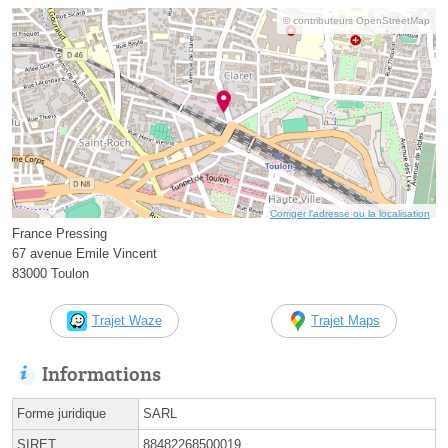
© contributeurs OpenStreetMap
Corriger l’adresse ou la localisation
France Pressing
67 avenue Emile Vincent
83000 Toulon
Trajet Waze
Trajet Maps
Informations
Forme juridique
SARL
SIRET
88482268500019