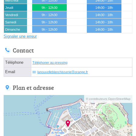
Mercredi
9h - 12h30
14h30 - 18h
Jeudi
9h - 12h30
14h30 - 18h
Vendredi
9h - 12h30
14h30 - 18h
Samedi
9h - 12h30
14h30 - 18h
Dimanche
9h - 12h30
14h30 - 18h
Signaler une erreur
Contact
Téléphone
Téléphoner au pressing
Email
lanouvelleblanchisserieⓐorange.fr
Plan et adresse
© contributeurs OpenStreetMap