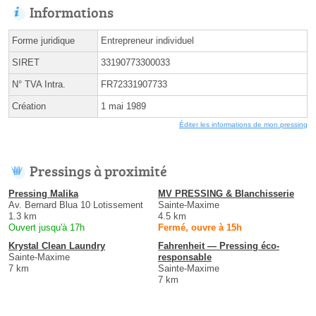
Informations
Forme juridique
Entrepreneur individuel
SIRET
33190773300033
N° TVA Intra.
FR72331907733
Création
1 mai 1989
Éditer les informations de mon pressing
Pressings à proximité
Pressing Malika
MV PRESSING & Blanchisserie
Av. Bernard Blua 10 Lotissement
Sainte-Maxime
1.3 km
4.5 km
Ouvert jusqu'à 17h
Fermé, ouvre à 15h
Krystal Clean Laundry
Fahrenheit — Pressing éco-
Sainte-Maxime
responsable
7 km
Sainte-Maxime
7 km