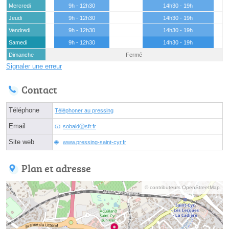
Mercredi
9h - 12h30
14h30 - 19h
Jeudi
9h - 12h30
14h30 - 19h
Vendredi
9h - 12h30
14h30 - 19h
Samedi
9h - 12h30
14h30 - 19h
Dimanche
Fermé
Signaler une erreur
Contact
Téléphone
Téléphoner au pressing
Email
sobaldⓐsfr.fr
Site web
www.pressing-saint-cyr.fr
Plan et adresse
© contributeurs OpenStreetMap