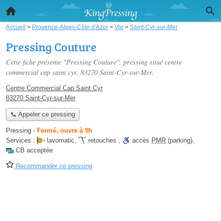
Accueil
>
Provence-Alpes-Côte d'Azur
>
Var
>
Saint-Cyr-sur-Mer
Pressing Couture
Cette fiche présente "Pressing Couture", pressing situé
centre
commercial cap saint cyr
, 83270 Saint-Cyr-sur-Mer.
Centre Commercial Cap Saint Cyr
83270 Saint-Cyr-sur-Mer
📞 Appeler ce pressing
Pressing
-
Fermé, ouvre à 9h
Services :
lavomatic
,
retouches
,
accès
PMR
(parking)
,
CB acceptée
Recommander ce pressing