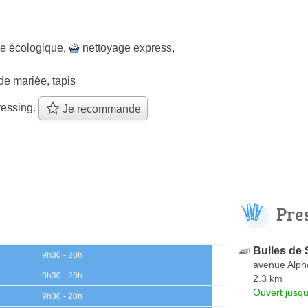
ge écologique
,
nettoyage express
,
de mariée, tapis
ressing.
Je recommande
Pre
Bulles de
9h30 - 20h
avenue Alph
9h30 - 20h
2.3 km
Ouvert jusqu
9h30 - 20h