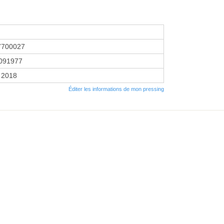
7700027
091977
r 2018
Éditer les informations de mon pressing