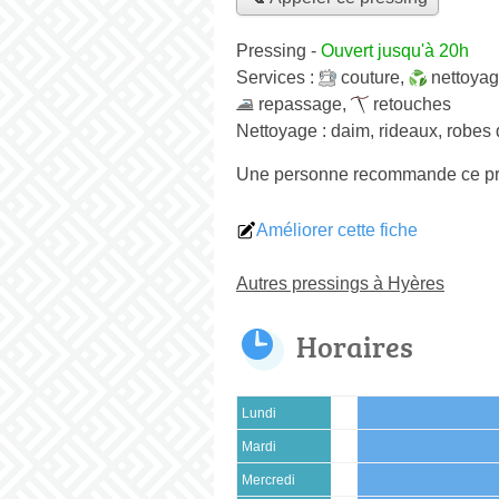
Pressing
-
Ouvert jusqu'à 20h
Services :
couture
,
nettoya
repassage
,
retouches
Nettoyage :
daim, rideaux, robes 
Une personne
recommande
ce p
Améliorer cette fiche
Autres pressings à Hyères
Horaires
Lundi
Mardi
Mercredi