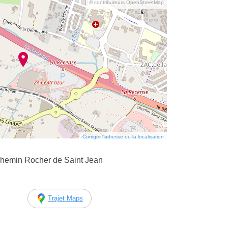
© contributeurs OpenStreetMap
Corriger l’adresse ou la localisation
hemin Rocher de Saint Jean
Trajet Maps