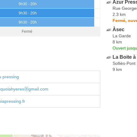
Azur Pres
9h30 - 20h
Rue George
9h30 - 20h
2.3 km
Fermé, ouvr
9h30 - 20h
Àsec
Fermé
La Garde
8 km
Ouvert jusqu
La Boite à
Solliès-Pont
9 km
u pressing
equoiahyeresⓐgmail.com
iapressing.fr