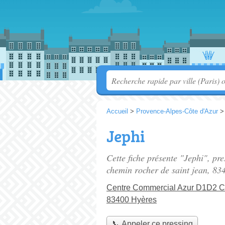
Accueil
>
Provence-Alpes-Côte d'Azur
Jephi
Cette fiche présente "Jephi", pr
chemin rocher de saint jean
, 83
Centre Commercial Azur D1D2 C
83400 Hyères
📞 Appeler ce pressing