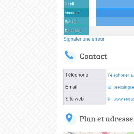
Jeudi
Vendredi
Samedi
Dimanche
Signaler une erreur
Contact
Téléphone
Téléphoner a
Email
pressings
Site web
www.sequo
Plan et adresse