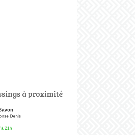
ssings à proximité
 Savon
onse Denis
'à 21h