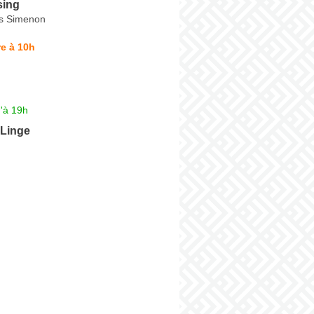
sing
s Simenon
e à 10h
'à 19h
 Linge