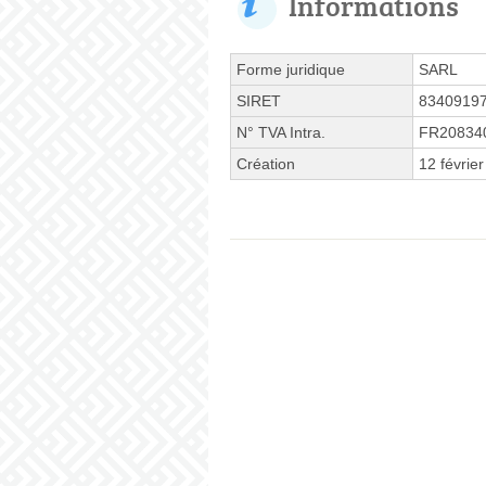
Informations
Forme juridique
SARL
SIRET
8340919
N° TVA Intra.
FR20834
Création
12 févrie