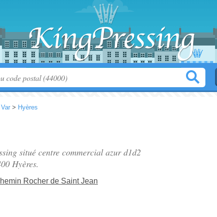
>
Var
>
Hyères
essing situé
centre commercial azur d1d2
400 Hyères.
hemin Rocher de Saint Jean