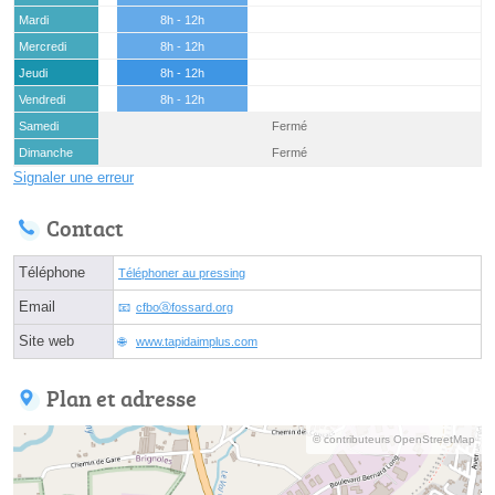
Mardi
8h - 12h
Mercredi
8h - 12h
Jeudi
8h - 12h
Vendredi
8h - 12h
Samedi
Fermé
Dimanche
Fermé
Signaler une erreur
Contact
Téléphone
Téléphoner au pressing
Email
cfboⓐfossard.org
Site web
www.tapidaimplus.com
Plan et adresse
© contributeurs OpenStreetMap