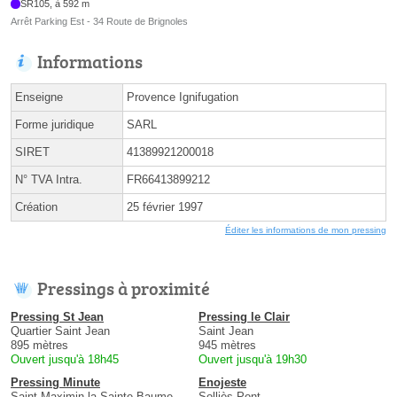
SR105, à 592 m
Arrêt Parking Est - 34 Route de Brignoles
Informations
Enseigne
Provence Ignifugation
Forme juridique
SARL
SIRET
41389921200018
N° TVA Intra.
FR66413899212
Création
25 février 1997
Éditer les informations de mon pressing
Pressings à proximité
Pressing St Jean
Pressing le Clair
Quartier Saint Jean
Saint Jean
895 mètres
945 mètres
Ouvert jusqu'à 18h45
Ouvert jusqu'à 19h30
Pressing Minute
Enojeste
Saint-Maximin-la-Sainte-Baume
Solliès-Pont