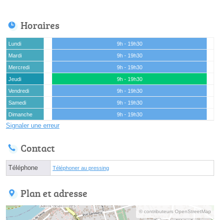
Horaires
Lundi
9h - 19h30
Mardi
9h - 19h30
Mercredi
9h - 19h30
Jeudi
9h - 19h30
Vendredi
9h - 19h30
Samedi
9h - 19h30
Dimanche
9h - 19h30
Signaler une erreur
Contact
Téléphone
Téléphoner au pressing
Plan et adresse
© contributeurs OpenStreetMap