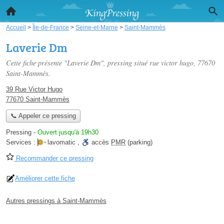
Accueil
>
Île-de-France
>
Seine-et-Marne
>
Saint-Mammès
Laverie Dm
Cette fiche présente "Laverie Dm", pressing situé
rue victor hugo
, 77670
Saint-Mammès.
39 Rue Victor Hugo
77670 Saint-Mammès
📞 Appeler ce pressing
Pressing
-
Ouvert jusqu'à 19h30
Services :
lavomatic
,
accès
PMR
(parking)
Recommander ce pressing
Améliorer cette fiche
Autres pressings à Saint-Mammès