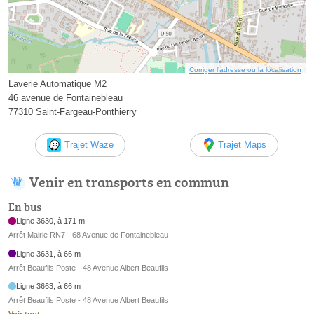
Corriger l’adresse ou la localisation
Laverie Automatique M2
46 avenue de Fontainebleau
77310 Saint-Fargeau-Ponthierry
Trajet Waze
Trajet Maps
Venir en transports en commun
En bus
Ligne 3630, à 171 m
Arrêt Mairie RN7 - 68 Avenue de Fontainebleau
Ligne 3631, à 66 m
Arrêt Beaufils Poste - 48 Avenue Albert Beaufils
Ligne 3663, à 66 m
Arrêt Beaufils Poste - 48 Avenue Albert Beaufils