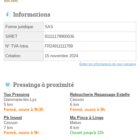
Voir tout
Informations
Forme juridique
SAS
SIRET
91111178900036
N° TVA Intra.
FR24911111789
Création
15 novembre 2024
Éditer les informations de mon pressing
Pressings à proximité
Top Pressing
Retoucherie Repassage Estelle
Dammarie-lès-Lys
Cesson
5 km
6 km
Fermé, ouvre à 9h30
Fermé, ouvre à 9h
Pb Invest
Ma Pince à Linge
Cesson
Melun
7 km
8 km
Fermé, ouvre à 9h
Ouvert jusqu'à 22h