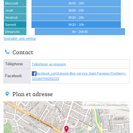
Mercredi
8h30 - 20h
Jeudi
8h30 - 20h
Vendredi
8h30 - 20h
Samedi
8h30 - 20h
Dimanche
9h - 20h30
Signaler une erreur
Contact
Téléphone
Téléphoner au pressing
facebook.com/Laverie-libre-service-Saint-Fargeau-Ponthierry-
Facebook
102384769263233/
Plan et adresse
© contributeurs OpenStreetMap