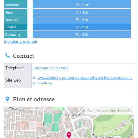
Mercredi
7h - 21h
Jeudi
7h - 21h
Vendredi
7h - 21h
Samedi
7h - 21h
Dimanche
7h - 21h
Signaler une erreur
Contact
Téléphone
Téléphoner au pressing
www.washndry-concept.com/laverie/laverie-libre-service-tom-c
Site web
lem-canteleu
Plan et adresse
© contributeurs OpenStreetMap