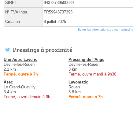
SIRET
94373739500039
N° TVA Intra.
FR59943737395
Création
8 juillet 2025
Éditer les informations de mon pressing
Pressings à proximité
Une Autre Laverie
Pressing de l'Ange
Déville-lès-Rouen
Déville-lès-Rouen
2.1 km
3 km
Fermé, ouvre à 7h
Fermé, ouvre mardi à 9h30
Àsec
Lavomatic
Le Grand-Quevilly
Rouen
3.4 km
3.8 km
Fermé, ouvre demain à 9h
Fermé, ouvre à 7h