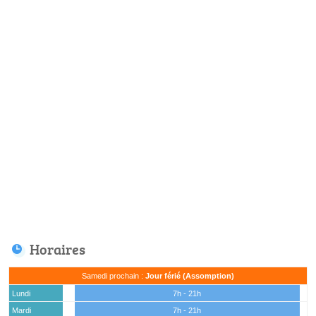
Horaires
Samedi prochain :
Jour férié (Assomption)
Lundi
7h - 21h
Mardi
7h - 21h