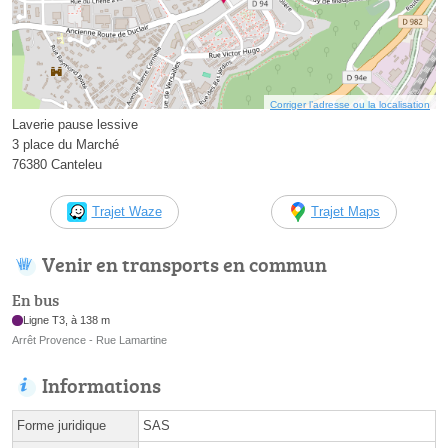
Corriger l’adresse ou la localisation
Laverie pause lessive
3 place du Marché
76380 Canteleu
Trajet Waze
Trajet Maps
Venir en transports en commun
En bus
Ligne T3, à 138 m
Arrêt Provence - Rue Lamartine
Informations
Forme juridique
SAS