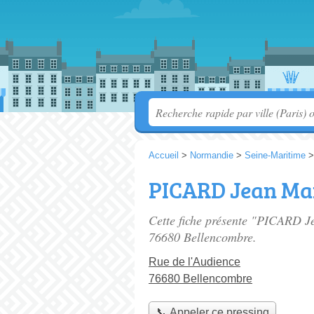
Accueil
>
Normandie
>
Seine-Maritime
PICARD Jean Ma
Cette fiche présente "PICARD J
76680 Bellencombre.
Rue de l'Audience
76680 Bellencombre
📞 Appeler ce pressing