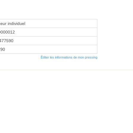
eur individuel
9000012
477590
990
Éditer les informations de mon pressing