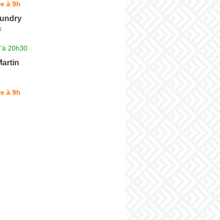
e à 9h
aundry
x
u'à 20h30
artin
e à 9h