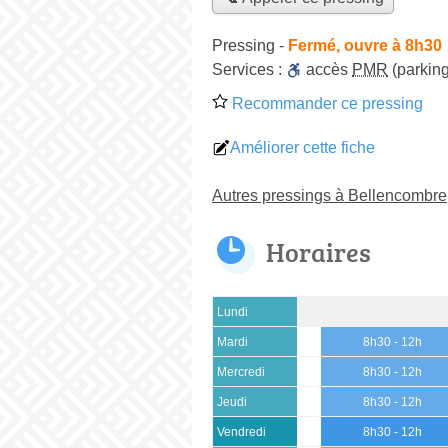
Pressing
-
Fermé, ouvre à 8h30
Services :
accès
PMR
(parking
Recommander ce pressing
Améliorer cette fiche
Autres pressings à Bellencombre
Horaires
Lundi
Mardi
8h30 - 12h
Mercredi
8h30 - 12h
Jeudi
8h30 - 12h
Vendredi
8h30 - 12h