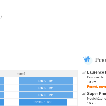
)
Pre
Laurence 
Fermé
Bosc-le-Har
13h30 - 19h
10 km
Fermé, ouvr
13h30 - 19h
Super Pre
13h30 - 19h
Neufchâtel-
13h30 - 18h30
16 km