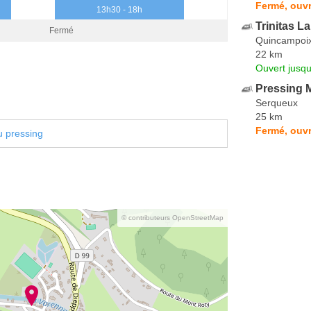
Fermé, ouvr
13h30 - 18h
Trinitas L
Fermé
Quincampoi
22 km
Ouvert jusq
Pressing M
Serqueux
25 km
Fermé, ouvr
u pressing
© contributeurs OpenStreetMap