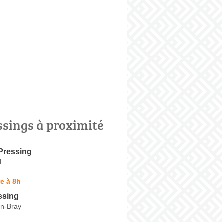
ssings à proximité
Pressing
d
e à 8h
ssing
en-Bray