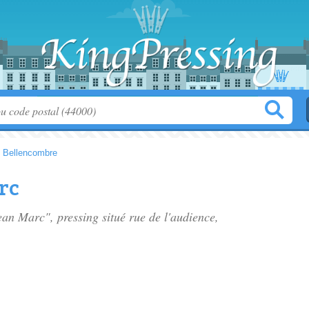
>
Bellencombre
rc
ean Marc", pressing situé
rue de l'audience
,