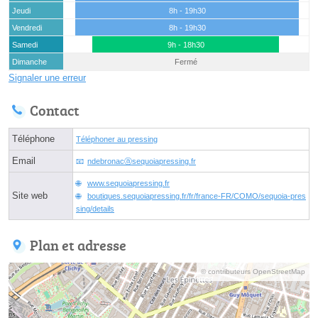
Jeudi
8h - 19h30
Vendredi
8h - 19h30
Samedi
9h - 18h30
Dimanche
Fermé
Signaler une erreur
Contact
Téléphone
Téléphoner au pressing
Email
ndebronacⓐsequoiapressing.fr
www.sequoiapressing.fr
Site web
boutiques.sequoiapressing.fr/fr/france-FR/COMO/sequoia-pres
sing/details
Plan et adresse
© contributeurs OpenStreetMap