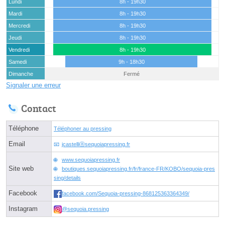
Lundi
8h - 19h30
Mardi
8h - 19h30
Mercredi
8h - 19h30
Jeudi
8h - 19h30
Vendredi
8h - 19h30
Samedi
9h - 18h30
Dimanche
Fermé
Signaler une erreur
Contact
Téléphone
Téléphoner au pressing
Email
jcastelliⓐsequoiapressing.fr
www.sequoiapressing.fr
Site web
boutiques.sequoiapressing.fr/fr/france-FR/KOBO/sequoia-pres
sing/details
Facebook
facebook.com/Sequoia-pressing-868125363364349/
Instagram
@sequoia.pressing