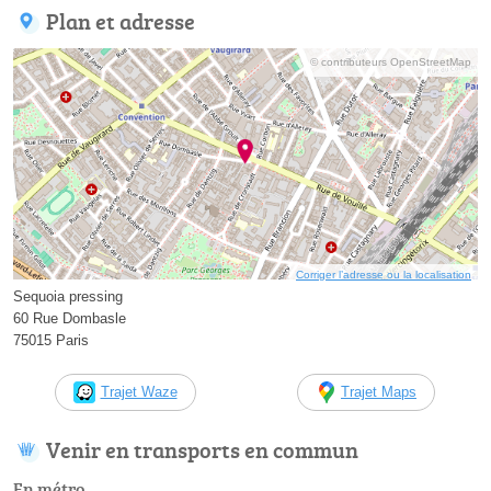
Plan et adresse
© contributeurs OpenStreetMap
Corriger l’adresse ou la localisation
Sequoia pressing
60 Rue Dombasle
75015 Paris
Trajet Waze
Trajet Maps
Venir en transports en commun
En métro