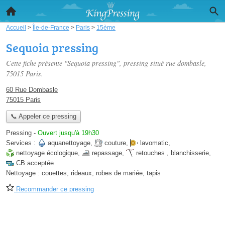
Accueil
>
Île-de-France
>
Paris
>
15ème
Sequoia pressing
Cette fiche présente "Sequoia pressing", pressing situé
rue dombasle
,
75015 Paris.
60 Rue Dombasle
75015 Paris
📞 Appeler ce pressing
Pressing
-
Ouvert jusqu'à 19h30
Services :
aquanettoyage
,
couture
,
lavomatic
,
nettoyage écologique
,
repassage
,
retouches
,
blanchisserie
,
CB acceptée
Nettoyage :
couettes, rideaux, robes de mariée, tapis
Recommander ce pressing