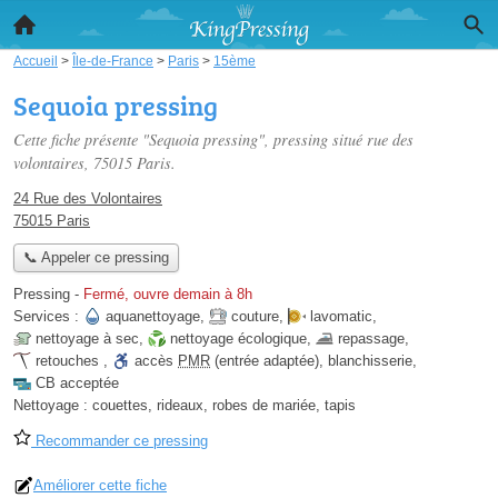
Accueil
>
Île-de-France
>
Paris
>
15ème
Sequoia pressing
Cette fiche présente "Sequoia pressing", pressing situé
rue des
volontaires
, 75015 Paris.
24 Rue des Volontaires
75015 Paris
📞 Appeler ce pressing
Pressing
-
Fermé, ouvre demain à 8h
Services :
aquanettoyage
,
couture
,
lavomatic
,
nettoyage à sec
,
nettoyage écologique
,
repassage
,
retouches
,
accès
PMR
(entrée adaptée)
,
blanchisserie
,
CB acceptée
Nettoyage :
couettes, rideaux, robes de mariée, tapis
Recommander ce pressing
Améliorer cette fiche