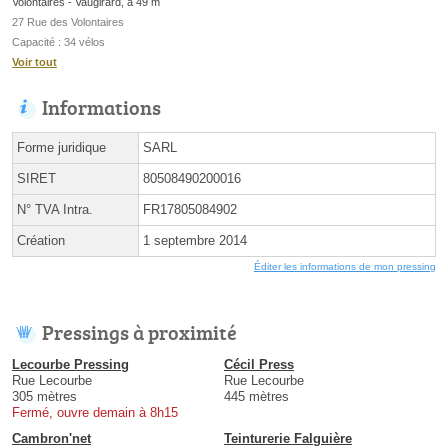
Volontaires - Vaugirard, à 49 m
27 Rue des Volontaires
Capacité : 34 vélos
Voir tout
Informations
Forme juridique
SARL
SIRET
80508490200016
N° TVA Intra.
FR17805084902
Création
1 septembre 2014
Éditer les informations de mon pressing
Pressings à proximité
Lecourbe Pressing
Cécil Press
Rue Lecourbe
Rue Lecourbe
305 mètres
445 mètres
Fermé, ouvre demain à 8h15
Cambron'net
Teinturerie Falguière