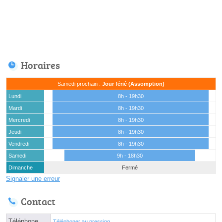
Horaires
Samedi prochain :
Jour férié (Assomption)
Lundi
8h - 19h30
Mardi
8h - 19h30
Mercredi
8h - 19h30
Jeudi
8h - 19h30
Vendredi
8h - 19h30
Samedi
9h - 18h30
Dimanche
Fermé
Signaler une erreur
Contact
Téléphone
Téléphoner au pressing