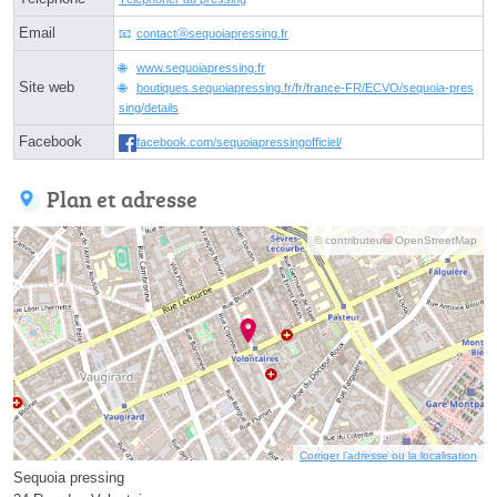
Email
contactⓐsequoiapressing.fr
www.sequoiapressing.fr
Site web
boutiques.sequoiapressing.fr/fr/france-FR/ECVO/sequoia-pres
sing/details
Facebook
facebook.com/sequoiapressingofficiel/
Plan et adresse
© contributeurs OpenStreetMap
Corriger l’adresse ou la localisation
Sequoia pressing