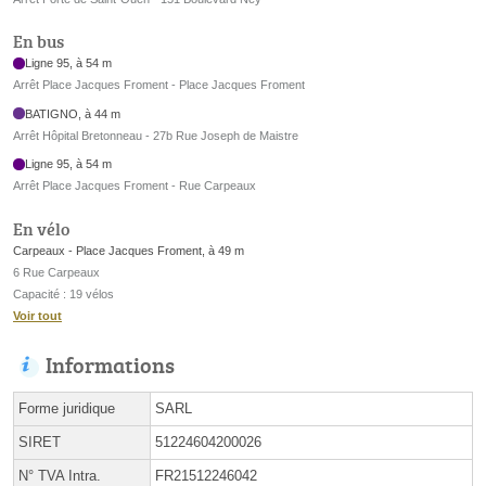
En bus
Ligne 95, à 54 m
Arrêt Place Jacques Froment - Place Jacques Froment
BATIGNO, à 44 m
Arrêt Hôpital Bretonneau - 27b Rue Joseph de Maistre
Ligne 95, à 54 m
Arrêt Place Jacques Froment - Rue Carpeaux
En vélo
Carpeaux - Place Jacques Froment, à 49 m
6 Rue Carpeaux
Capacité : 19 vélos
Voir tout
Informations
Forme juridique
SARL
SIRET
51224604200026
N° TVA Intra.
FR21512246042