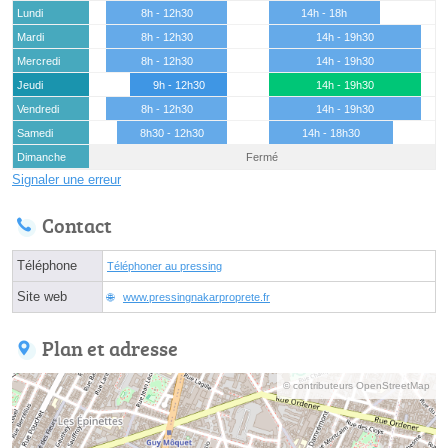
Lundi
8h - 12h30
14h - 18h
Mardi
8h - 12h30
14h - 19h30
Mercredi
8h - 12h30
14h - 19h30
Jeudi
9h - 12h30
14h - 19h30
Vendredi
8h - 12h30
14h - 19h30
Samedi
8h30 - 12h30
14h - 18h30
Dimanche
Fermé
Signaler une erreur
Contact
Téléphone
Téléphoner au pressing
Site web
www.pressingnakarproprete.fr
Plan et adresse
© contributeurs OpenStreetMap