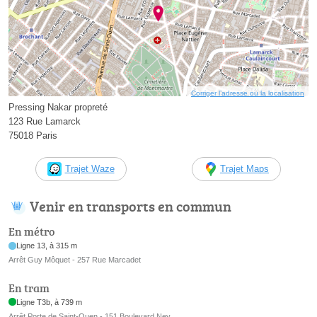
Corriger l’adresse ou la localisation
Pressing Nakar propreté
123 Rue Lamarck
75018 Paris
Trajet Waze
Trajet Maps
Venir en transports en commun
En métro
Ligne 13, à 315 m
Arrêt Guy Môquet - 257 Rue Marcadet
En tram
Ligne T3b, à 739 m
Arrêt Porte de Saint-Ouen - 151 Boulevard Ney