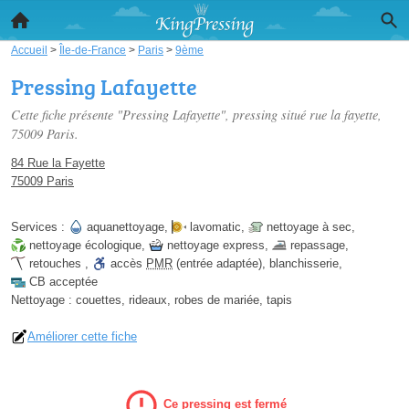
Accueil
>
Île-de-France
>
Paris
>
9ème
Pressing Lafayette
Cette fiche présente "Pressing Lafayette", pressing situé
rue la fayette
,
75009 Paris.
84 Rue la Fayette
75009 Paris
Services :
aquanettoyage
,
lavomatic
,
nettoyage à sec
,
nettoyage écologique
,
nettoyage express
,
repassage
,
retouches
,
accès
PMR
(entrée adaptée)
,
blanchisserie
,
CB acceptée
Nettoyage :
couettes, rideaux, robes de mariée, tapis
Améliorer cette fiche
Ce pressing est fermé