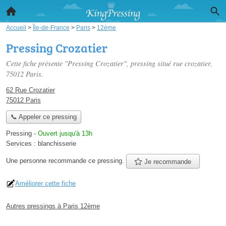
Accueil
>
Île-de-France
>
Paris
>
12ème
Pressing Crozatier
Cette fiche présente "Pressing Crozatier", pressing situé
rue crozatier
,
75012 Paris.
62 Rue Crozatier
75012 Paris
📞 Appeler ce pressing
Pressing
-
Ouvert jusqu'à 13h
Services :
blanchisserie
Une personne
recommande
ce pressing.
Je recommande
Améliorer cette fiche
Autres pressings à Paris 12ème