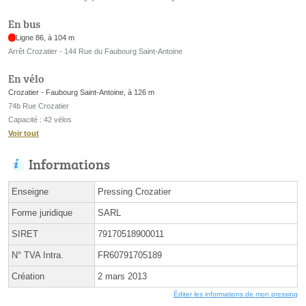
En bus
Ligne 86, à 104 m
Arrêt Crozatier - 144 Rue du Faubourg Saint-Antoine
En vélo
Crozatier - Faubourg Saint-Antoine, à 126 m
74b Rue Crozatier
Capacité : 42 vélos
Voir tout
Informations
Enseigne
Pressing Crozatier
Forme juridique
SARL
SIRET
79170518900011
N° TVA Intra.
FR60791705189
Création
2 mars 2013
Éditer les informations de mon pressing