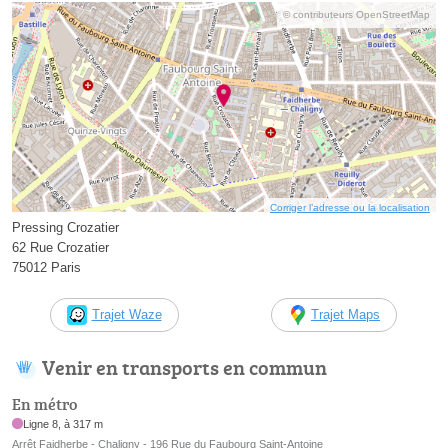
© contributeurs OpenStreetMap
Corriger l’adresse ou la localisation
Pressing Crozatier
62 Rue Crozatier
75012 Paris
Trajet Waze
Trajet Maps
Venir en transports en commun
En métro
Ligne 8, à 317 m
Arrêt Faidherbe - Chaligny - 196 Rue du Faubourg Saint-Antoine