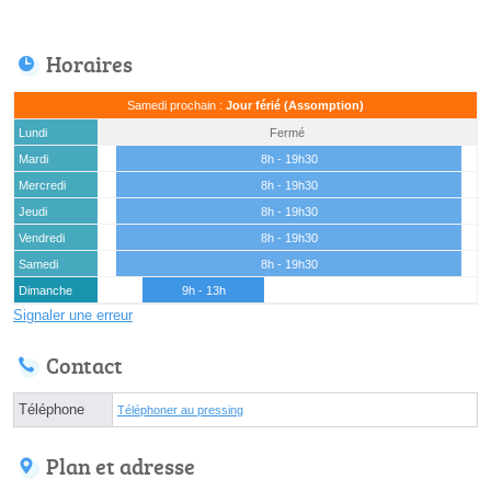
Horaires
Samedi prochain :
Jour férié (Assomption)
Lundi
Fermé
Mardi
8h - 19h30
Mercredi
8h - 19h30
Jeudi
8h - 19h30
Vendredi
8h - 19h30
Samedi
8h - 19h30
Dimanche
9h - 13h
Signaler une erreur
Contact
Téléphone
Téléphoner au pressing
Plan et adresse